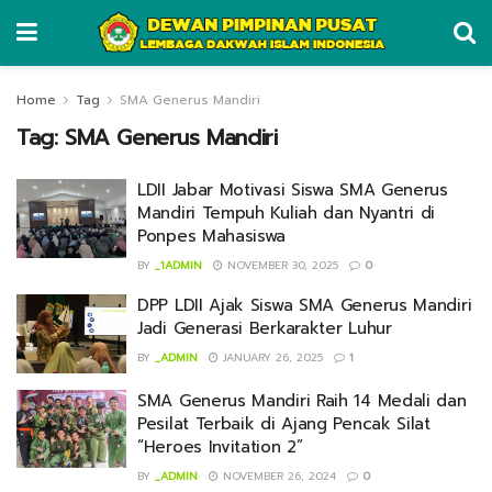
Home
Tag
SMA Generus Mandiri
Tag:
SMA Generus Mandiri
LDII Jabar Motivasi Siswa SMA Generus
Mandiri Tempuh Kuliah dan Nyantri di
Ponpes Mahasiswa
BY
_1ADMIN
NOVEMBER 30, 2025
0
DPP LDII Ajak Siswa SMA Generus Mandiri
Jadi Generasi Berkarakter Luhur
BY
_ADMIN
JANUARY 26, 2025
1
SMA Generus Mandiri Raih 14 Medali dan
Pesilat Terbaik di Ajang Pencak Silat
“Heroes Invitation 2”
BY
_ADMIN
NOVEMBER 26, 2024
0