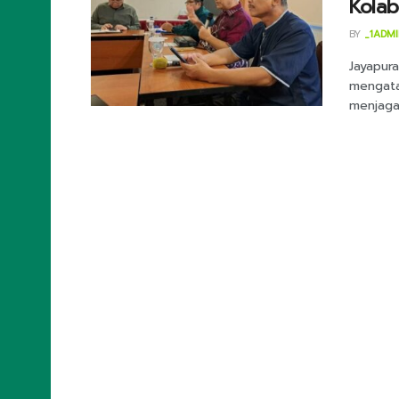
Kola
BY
_1ADM
Jayapur
mengatak
menjaga