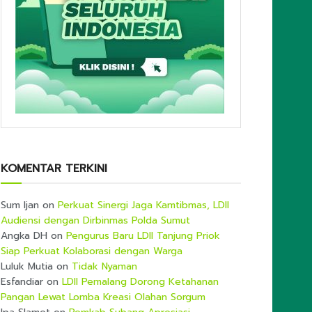
KOMENTAR TERKINI
Sum Ijan
on
Perkuat Sinergi Jaga Kamtibmas, LDII
Audiensi dengan Dirbinmas Polda Sumut
Angka DH
on
Pengurus Baru LDII Tanjung Priok
Siap Perkuat Kolaborasi dengan Warga
Luluk Mutia
on
Tidak Nyaman
Esfandiar
on
LDII Pemalang Dorong Ketahanan
Pangan Lewat Lomba Kreasi Olahan Sorgum