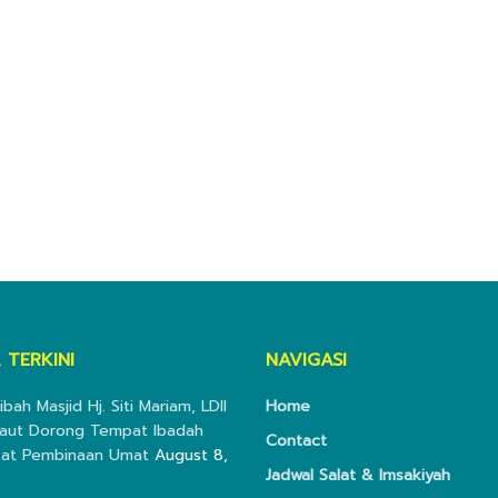
 TERKINI
NAVIGASI
ibah Masjid Hj. Siti Mariam, LDII
Home
aut Dorong Tempat Ibadah
Contact
sat Pembinaan Umat
August 8,
Jadwal Salat & Imsakiyah