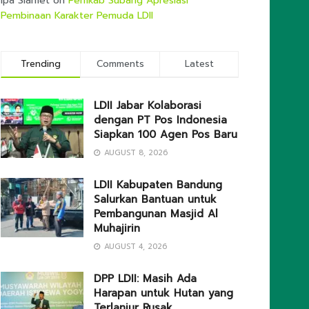
Ipa Slamet
on
Pemkab Subang Apresiasi
Pembinaan Karakter Pemuda LDII
Trending
Comments
Latest
LDII Jabar Kolaborasi
dengan PT Pos Indonesia
Siapkan 100 Agen Pos Baru
AUGUST 8, 2026
LDII Kabupaten Bandung
Salurkan Bantuan untuk
Pembangunan Masjid Al
Muhajirin
AUGUST 4, 2026
DPP LDII: Masih Ada
Harapan untuk Hutan yang
Terlanjur Rusak