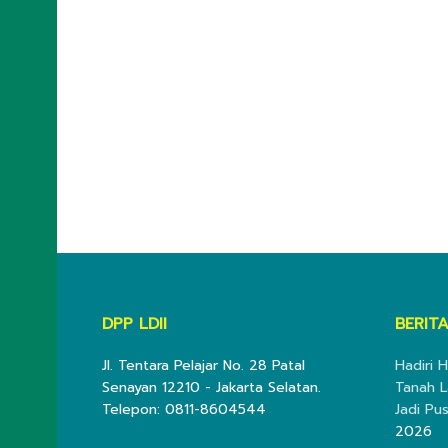
DPP LDII
BERITA
Jl. Tentara Pelajar No. 28 Patal
Hadiri H
Senayan 12210 - Jakarta Selatan.
Tanah L
Telepon: 0811-8604544
Jadi Pu
2026