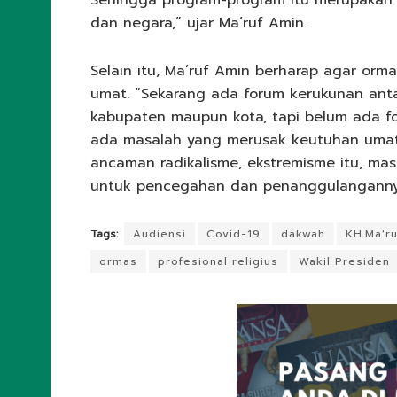
Sehingga program-program itu merupakan
dan negara,” ujar Ma’ruf Amin.
Selain itu, Ma’ruf Amin berharap agar or
umat. “Sekarang ada forum kerukunan anta
kabupaten maupun kota, tapi belum ada for
ada masalah yang merusak keutuhan umat
ancaman radikalisme, ekstremisme itu, masi
untuk pencegahan dan penanggulangannya,”
Tags:
Audiensi
Covid-19
dakwah
KH.Ma'r
ormas
profesional religius
Wakil Presiden