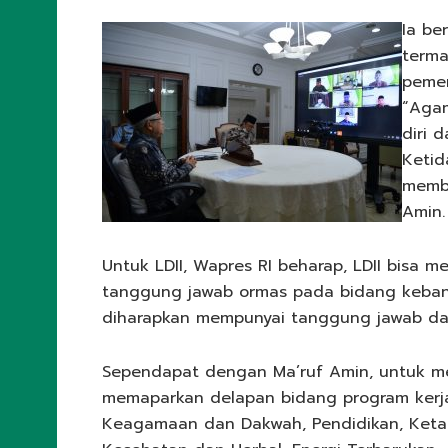
Ia be
terma
pemer
“Aga
diri 
Ketid
memba
Amin.
Untuk LDII, Wapres RI beharap, LDII bisa 
tanggung jawab ormas pada bidang kebang
diharapkan mempunyai tanggung jawab d
Sependapat dengan Ma’ruf Amin, untuk m
memaparkan delapan bidang program kerja
Keagamaan dan Dakwah, Pendidikan, Keta