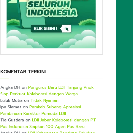
KOMENTAR TERKINI
Angka DH
on
Pengurus Baru LDII Tanjung Priok
Siap Perkuat Kolaborasi dengan Warga
Luluk Mutia
on
Tidak Nyaman
Ipa Slamet
on
Pemkab Subang Apresiasi
Pembinaan Karakter Pemuda LDII
Tia Gustiara
on
LDII Jabar Kolaborasi dengan PT
Pos Indonesia Siapkan 100 Agen Pos Baru