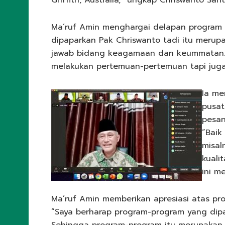
Griffith, Australia,” ungkap Chriswanto San
Ma’ruf Amin menghargai delapan program k
dipaparkan Pak Chriswanto tadi itu merup
jawab bidang keagamaan dan keummatan. H
melakukan pertemuan-pertemuan tapi juga 
Ia me
pusat
pesan
“Baik
misal
kuali
ini m
Ma’ruf Amin memberikan apresiasi atas pr
“Saya berharap program-program yang dipap