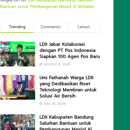
Angka DH
on
LDII Kabupaten Bandung Salurkan
Bantuan untuk Pembangunan Masjid Al Muhajirin
Trending
Comments
Latest
LDII Jabar Kolaborasi
dengan PT Pos Indonesia
Siapkan 100 Agen Pos Baru
AUGUST 4, 2026
Umi Fathanah Warga LDII
yang Dedikasikan Riset
Teknologi Membran untuk
Solusi Air Bersih
JULY 30, 2026
LDII Kabupaten Bandung
Salurkan Bantuan untuk
Pembangunan Masjid Al