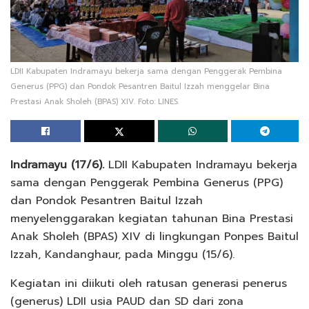
LDII Kabupaten Indramayu bekerja sama dengan Penggerak Pembina
Generus (PPG) dan Pondok Pesantren Baitul Izzah menggelar Bina
Prestasi Anak Sholeh (BPAS) XIV. Foto: LINES.
Indramayu (17/6).
LDII Kabupaten Indramayu bekerja
sama dengan Penggerak Pembina Generus (PPG)
dan Pondok Pesantren Baitul Izzah
menyelenggarakan kegiatan tahunan Bina Prestasi
Anak Sholeh (BPAS) XIV di lingkungan Ponpes Baitul
Izzah, Kandanghaur, pada Minggu (15/6).
Kegiatan ini diikuti oleh ratusan generasi penerus
(generus) LDII usia PAUD dan SD dari zona