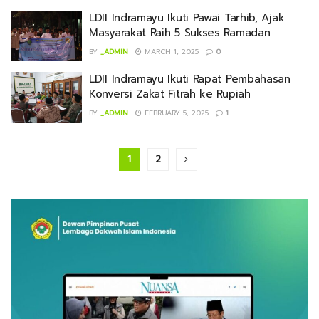
LDII Indramayu Ikuti Pawai Tarhib, Ajak
Masyarakat Raih 5 Sukses Ramadan
BY
_ADMIN
MARCH 1, 2025
0
LDII Indramayu Ikuti Rapat Pembahasan
Konversi Zakat Fitrah ke Rupiah
BY
_ADMIN
FEBRUARY 5, 2025
1
1
2