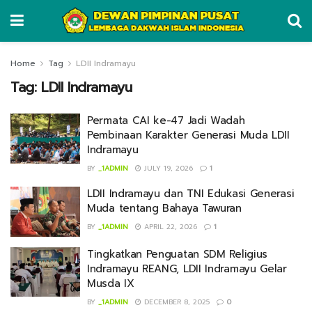
Home
Tag
LDII Indramayu
Tag:
LDII Indramayu
Permata CAI ke-47 Jadi Wadah
Pembinaan Karakter Generasi Muda LDII
Indramayu
BY
_1ADMIN
JULY 19, 2026
1
LDII Indramayu dan TNI Edukasi Generasi
Muda tentang Bahaya Tawuran
BY
_1ADMIN
APRIL 22, 2026
1
Tingkatkan Penguatan SDM Religius
Indramayu REANG, LDII Indramayu Gelar
Musda IX
BY
_1ADMIN
DECEMBER 8, 2025
0