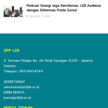
Perkuat Sinergi Jaga Kamtibmas, LDII Audiensi
dengan Dirbinmas Polda Sumut
AUGUST 7, 2026
DPP LDII
Jl. Tentara Pelajar No. 28 Patal Senayan 12210 - Jakarta
Selatan.
Telepon: 0811-8604544
SEKRETARIAT
sekretariat[at]ldii.or.id
KIRIM BERITA
berita[at]ldii.or.id