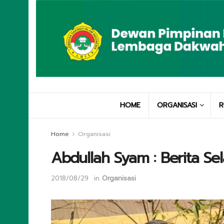
HOME
ORGANISASI
R
Home
Organisasi
Abdullah Syam : Berita Se
2018/08/29
in
Organisasi