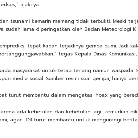
edsos,” ajaknya.
an tsunami kemarin memang tidak terbukti. Meski terj
nya sudah lama diperingatkan oleh Badan Meteorologi Kl
emprediksi tepat kapan terjadinya gempa bumi. Jadi ka
pertanggungjawabkan,” tegas Kepala Dinas Komunikasi, I
pada masyarakat untuk tetap tenang namun waspada. Se
upun media sosial. Sumber resmi soal gempa, hanya ber
pat turut membantu dalam mengatasi hoax yang beredar
arena ada kebetulan dan kebetulan lagi, kemudian dika
kami, agar LDII turut membantu untuk mengurangi berit