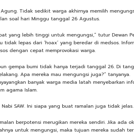
n Agung. Tidak sedikit warga akhirnya memilih mengungs
lan soal hari Minggu tanggal 26 Agustus.
t yang lebih tinggi untuk mengungsi,” tutur Dewan Pen
tidak lepas dari ‘hoax’ yang beredar di medsos. Infor
sos dengan cepat memprovokasi warga.
 gempa bumi tidak hanya terjadi tanggal 26. Di tangga
belakang. Apa mereka mau mengungsi juga?” tanyanya.
enyayangkan banyak warga media latah menyebarkan inf
am agama Islam.
abi SAW. Ini siapa yang buat ramalan juga tidak jelas.
alan berpotensi merugikan mereka sendiri. Jika ada 
hnya untuk mengungsi, maka tujuan mereka sudah ter