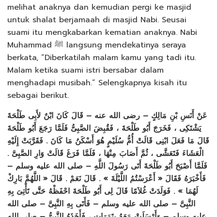
melihat anaknya dan kemudian pergi ke masjid
untuk shalat berjamaah di masjid Nabi. Seusai
suami itu mengkabarkan kematian anaknya. Nabi
Muhammad ﷺ langsung mendekatinya seraya
berkata, “Diberkatilah malam kamu yang tadi itu.
Malam ketika suami istri bersabar dalam
menghadapi musibah.” Selengkapnya kisah itu
sebagai berikut.
عَنْ أَنَسِ بْنِ مَالِكٍ – رضى الله عنه – قَالَ كَانَ ابْنٌ لأَبِى طَلْحَةَ
يَشْتَكِى ، فَخَرَجَ أَبُو طَلْحَةَ ، فَقُبِضَ الصَّبِىُّ فَلَمَّا رَجَعَ أَبُو طَلْحَةَ
قَالَ مَا فَعَلَ ابْنِى قَالَتْ أُمُّ سُلَيْمٍ هُوَ أَسْكَنُ مَا كَانَ . فَقَرَّبَتْ إِلَيْهِ
الْعَشَاءَ فَتَعَشَّى ، ثُمَّ أَصَابَ مِنْهَا ، فَلَمَّا فَرَغَ قَالَتْ وَارِ الصَّبِىَّ .
فَلَمَّا أَصْبَحَ أَبُو طَلْحَةَ أَتَى رَسُولَ اللَّهِ – صلى الله عليه وسلم –
فَأَخْبَرَهُ فَقَالَ « أَعْرَسْتُمُ اللَّيْلَةَ » . قَالَ نَعَمْ . قَالَ « اللَّهُمَّ بَارِكْ
لَهُمَا » . فَوَلَدَتْ غُلاَمًا قَالَ لِى أَبُو طَلْحَةَ احْفَظْهُ حَتَّى تَأْتِىَ بِهِ
النَّبِىَّ – صلى الله عليه وسلم – فَأَتَى بِهِ النَّبِىَّ – صلى الله
عليه وسلم – وَأَرْسَلَتْ مَعَهُ بِتَمَرَاتٍ ، فَأَخَذَهُ النَّبِىُّ – صلى الله