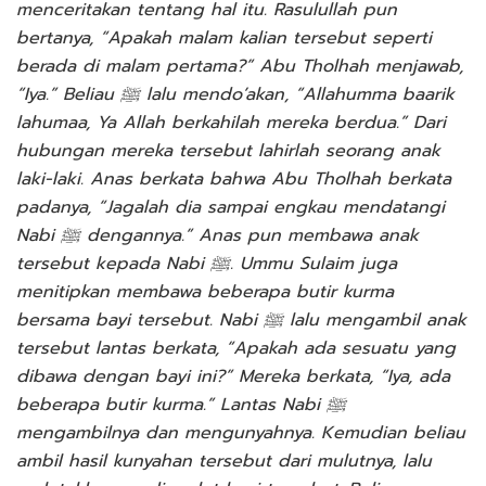
menceritakan tentang hal itu. Rasulullah pun
bertanya, “Apakah malam kalian tersebut seperti
berada di malam pertama?” Abu Tholhah menjawab,
“Iya.” Beliau ﷺ lalu mendo’akan, “Allahumma baarik
lahumaa, Ya Allah berkahilah mereka berdua.” Dari
hubungan mereka tersebut lahirlah seorang anak
laki-laki. Anas berkata bahwa Abu Tholhah berkata
padanya, “Jagalah dia sampai engkau mendatangi
Nabi ﷺ dengannya.” Anas pun membawa anak
tersebut kepada Nabi ﷺ. Ummu Sulaim juga
menitipkan membawa beberapa butir kurma
bersama bayi tersebut. Nabi ﷺ lalu mengambil anak
tersebut lantas berkata, “Apakah ada sesuatu yang
dibawa dengan bayi ini?” Mereka berkata, “Iya, ada
beberapa butir kurma.” Lantas Nabi ﷺ
mengambilnya dan mengunyahnya. Kemudian beliau
ambil hasil kunyahan tersebut dari mulutnya, lalu