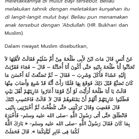
meletakkannya di mulut bayi tersebut. Beliau
melakukan tahnik dengan meletakkan kunyahan itu
di langit-langit mulut bayi. Beliau pun menamakan
anak tersebut dengan ‘Abdullah.
(HR. Bukhari dan
Muslim).
Dalam riwayat Muslim disebutkan,
عَنْ أَنَسٍ قَالَ مَاتَ ابْنٌ لأَبِى طَلْحَةَ مِنْ أُمِّ سُلَيْمٍ فَقَالَتْ لأَهْلِهَا لاَ
تُحَدِّثُوا أَبَا طَلْحَةَ بِابْنِهِ حَتَّى أَكُونَ أَنَا أُحَدِّثُهُ – قَالَ – فَجَاءَ فَقَرَّبَتْ
إِلَيْهِ عَشَاءً فَأَكَلَ وَشَرِبَ – فَقَالَ – ثُمَّ تَصَنَّعَتْ لَهُ أَحْسَنَ مَا
كَانَ تَصَنَّعُ قَبْلَ ذَلِكَ فَوَقَعَ بِهَا فَلَمَّا رَأَتْ أَنَّهُ قَدْ شَبِعَ وَأَصَابَ مِنْهَا
قَالَتْ يَا أَبَا طَلْحَةَ أَرَأَيْتَ لَوْ أَنَّ قَوْمًا أَعَارُوا عَارِيَتَهُمْ أَهْلَ بَيْتٍ
فَطَلَبُوا عَارِيَتَهُمْ أَلَهُمْ أَنْ يَمْنَعُوهُمْ قَالَ لاَ. قَالَتْ فَاحْتَسِبِ ابْنَكَ.
قَالَ فَغَضِبَ وَقَالَ تَرَكْتِنِى حَتَّى تَلَطَّخْتُ ثُمَّ أَخْبَرْتِنِى بِابْنِى.
فَانْطَلَقَ حَتَّى أَتَى رَسُولَ اللَّهِ -صلى الله عليه وسلم- فَأَخْبَرَهُ
بِمَا كَانَ فَقَالَ رَسُولُ اللَّهِ -صلى الله عليه وسلم- « بَارَكَ اللَّهُ
لَكُمَا فِى غَابِرِ لَيْلَتِكُمَا ». قَالَ فَحَمَلَتْ