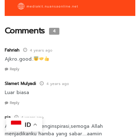
Comments
4
Fahriah
4 years ago
Ajkro..good..
Reply
Slamet Mulyadi
4 years ago
Luar biasa
Reply
nia
4 years ago
ID
Ajzko sangat menginspirasi,semoga Allah
menjadikanku hamba yang sabar…..aamiin