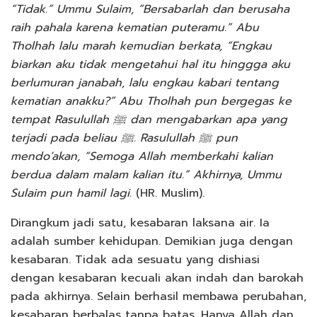
“Tidak.” Ummu Sulaim, “Bersabarlah dan berusaha
raih pahala karena kematian puteramu.” Abu
Tholhah lalu marah kemudian berkata, “Engkau
biarkan aku tidak mengetahui hal itu hinggga aku
berlumuran janabah, lalu engkau kabari tentang
kematian anakku?” Abu Tholhah pun bergegas ke
tempat Rasulullah ﷺ dan mengabarkan apa yang
terjadi pada beliau ﷺ. Rasulullah ﷺ pun
mendo’akan, “Semoga Allah memberkahi kalian
berdua dalam malam kalian itu.” Akhirnya, Ummu
Sulaim pun hamil lagi.
(HR. Muslim).
Dirangkum jadi satu, kesabaran laksana air. Ia
adalah sumber kehidupan. Demikian juga dengan
kesabaran. Tidak ada sesuatu yang dishiasi
dengan kesabaran kecuali akan indah dan barokah
pada akhirnya. Selain berhasil membawa perubahan,
kesabaran berbalas tanpa batas. Hanya Allah dan