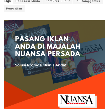
Tags:
Generasi Muda
Karakter Luhur
ldii tanggamus
Pengajian