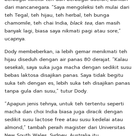
dari mancanegara. “Saya mengoleksi teh mulai dari
teh Tegal, teh hijau, teh herbal, teh bunga
chamomile, teh chai India,
black tea
, dan masih
banyak lagi, biasa saya nikmati pagi atau sore,”
ucapnya.
Dody membeberkan, ia lebih gemar menikmati teh
hijau diseduh dengan air panas 80 derajat. “Kalau
sesekali, saya suka juga macha dengan sedikit susu
bebas laktosa disajikan panas. Saya tidak begitu
suka teh dengan es, lebih suka teh disajikan panas
tanpa gula dan susu,” tutur Dody.
“Apapun jenis tehnya, untuk teh tertentu seperti
macha dan choi India biasa juga diracik dengan
sedikit susu lactose free atau susu kedelai atau
almond,” tambah peraih magister dari Universitas
New South Wales, Sydney, Australia itu.