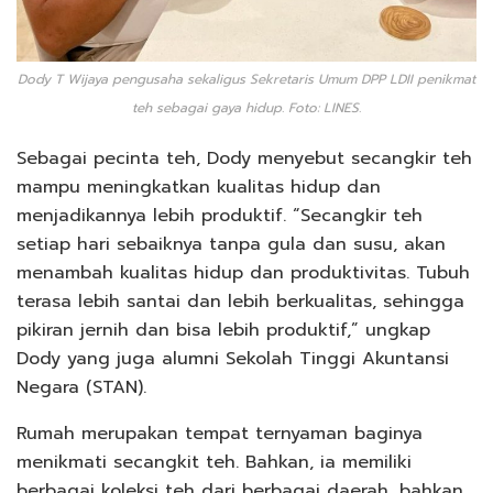
Dody T Wijaya pengusaha sekaligus Sekretaris Umum DPP LDII penikmat
teh sebagai gaya hidup. Foto: LINES.
Sebagai pecinta teh, Dody menyebut secangkir teh
mampu meningkatkan kualitas hidup dan
menjadikannya lebih produktif. “Secangkir teh
setiap hari sebaiknya tanpa gula dan susu, akan
menambah kualitas hidup dan produktivitas. Tubuh
terasa lebih santai dan lebih berkualitas, sehingga
pikiran jernih dan bisa lebih produktif,” ungkap
Dody yang juga alumni Sekolah Tinggi Akuntansi
Negara (STAN).
Rumah merupakan tempat ternyaman baginya
menikmati secangkit teh. Bahkan, ia memiliki
berbagai koleksi teh dari berbagai daerah, bahkan