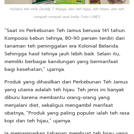
Koleksi teh milik Doddy T Wijaya, dari teh hijau, teh hitam, dan teh
rempah-rempah asal India. Foto: LINES.
“Saat ini Perkebunan Teh Jamus berusia 141 tahun.
Komposisi kebun tehnya, 80-90 persen terdiri dari
tanaman teh peninggalan era Kolonial Belanda.
Sehingga hasil tehnya jauh lebih baik. Selain itu,
memiliki berbagai kandungan yang bermanfaat
bagi kesehatan,” ujarnya.
Produk yang dihasilkan dari Perkebunan Teh Jamus
yang utama adalah teh hijau. Teh jenis ini banyak
diburu karena membantu orang-orang yang
menjalani diet, sekaligus mengambil manfaat
obatnya, “Produk yang paling populer ialah teh rasa
kopi dan teh hijau,” ujarnya.
Ia memamparkan tahapan membuat teh hijau yang