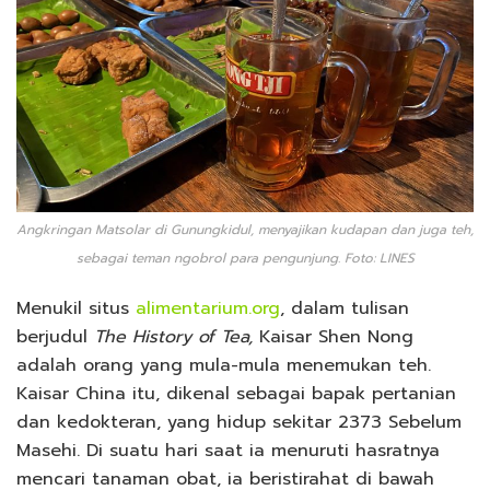
Angkringan Matsolar di Gunungkidul, menyajikan kudapan dan juga teh,
sebagai teman ngobrol para pengunjung. Foto: LINES
Menukil situs
alimentarium.org
, dalam tulisan
berjudul
The History of Tea,
Kaisar Shen Nong
adalah orang yang mula-mula menemukan teh.
Kaisar China itu, dikenal sebagai bapak pertanian
dan kedokteran, yang hidup sekitar 2373 Sebelum
Masehi. Di suatu hari saat ia menuruti hasratnya
mencari tanaman obat, ia beristirahat di bawah