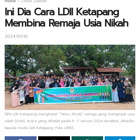
Home
Lintas Daerah
Ini Dia Cara LDII Ketapang
Membina Remaja Usia Nikah
2024/01/10
DPD LDII Ketapang menghelat “Temu Akrab” remaja yang menginjak usia
nikah (Unik). Acara yang dihelat pada 6 -7 Januari 2024 tersebut, dihadiri
kawula muda LDII Ketapang. Foto: LINES