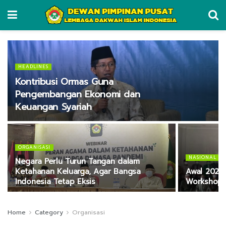
HEADLINES
Kontribusi Ormas Guna
Pengembangan Ekonomi dan
Keuangan Syariah
ORGANISASI
NASIONAL
Negara Perlu Turun Tangan dalam
Ketahanan Keluarga, Agar Bangsa
Awal 2021,
Indonesia Tetap Eksis
Workshop 
Home
Category
Organisasi