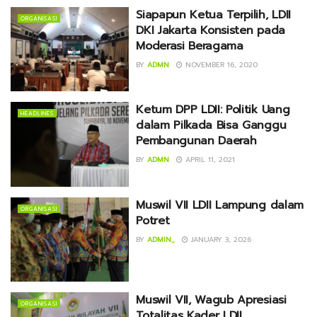
Siapapun Ketua Terpilih, LDII
ORGANISASI
DKI Jakarta Konsisten pada
Moderasi Beragama
BY
ADMN
NOVEMBER 16, 2020
Ketum DPP LDII: Politik Uang
HEADLINES
dalam Pilkada Bisa Ganggu
Pembangunan Daerah
BY
ADMN
APRIL 11, 2021
Muswil VII LDII Lampung dalam
ORGANISASI
Potret
BY
ADMIN_
JANUARY 3, 2026
Muswil VII, Wagub Apresiasi
ORGANISASI
Totalitas Kader LDII