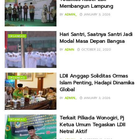
Membangun Lampung
BY
ADMIN_
JANUARY 3, 2026
Hari Santri, Saatnya Santri Jadi
ORGANISASI
Modal Masa Depan Bangsa
BY
ADMN
OCTOBER 22, 2020
LDII Anggap Soliditas Ormas
ORGANISASI
Islam Penting, Hadapi Dinamika
Global
BY
ADMIN_
JANUARY 3, 2026
Terkait Pilkada Wonogiri, Pj
ORGANISASI
Ketua Umum Tegaskan LDII
Netral Aktif