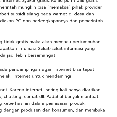
internet. Syukur gratis. Kalau pun tidak gratis
emerintah mungkin bisa “memaksa” pihak provider
mberi subsidi silang pada warnet di desa dan
ediakan PC dan perlengkapannya dan pemerintah
ng tidak gratis maka akan memacu pertumbuhan
atkan infomasi. Sekat-sekat informasi yang
a jadi lebih bersemangat.
lu ada pendampingan agar internet bisa tepat
 melek internet untuk mendamingi
et. Karena internet sering kali hanya diartikan
 chatting, curhat dll. Padahal banyak manfaat
g keberhasilan dalam pemasaran produk,
ung dengan produsen dan konsumen, dan membuka