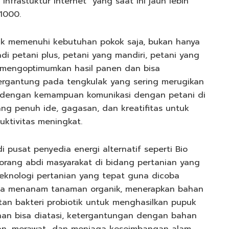
nfrastuktur internet yang saat ini jauh lebih
1000.
uk memenuhi kebutuhan pokok saja, bukan hanya
i petani plus, petani yang mandiri, petani yang
 mengoptimumkan hasil panen dan bisa
rgantung pada tengkulak yang sering merugikan
as dengan kemampuan komunikasi dengan petani di
ng penuh ide, gagasan, dan kreatifitas untuk
uktivitas meningkat.
 pusat penyedia energi alternatif seperti Bio
eorang abdi masyarakat di bidang pertanian yang
-teknologi pertanian yang tepat guna dicoba
coba menanam tanaman organik, menerapkan bahan
tan bakteri probiotik untuk menghasilkan pupuk
ahan bisa diatasi, ketergantungan dengan bahan
ngan, merawat dan menjaga keseimbangan alam.