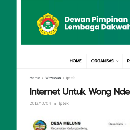
HOME
ORGANISASI
R
Home
Wawasan
Iptek
Internet Untuk Wong Ndes
2013/10/04
in
Iptek