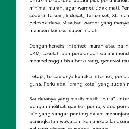
Untuk mendukung petani plus perlu koneksi 
minimal murah, agar warnet tidak mati. P
seperti Telkom, Indosat, Telkomset, XL me
pelosok desa. Misalkan warnet yang meny
memberi koneksi super murah.
Dengan koneksi internet murah atau pali
UKM, sekolah dan perorangan dalam mendap
membelenggu bisa berkurang, generasi mud
Tetapi, tersedianya koneksi internet, per
guna. Perlu ada “orang kota” yang sudah
Saudaranya yang masih masih “buta” intern
dengan melihat gambar porno, video porno,
lain yang sangat penting dalam menunjan
peningkatan wawasan, komunikasi langs
peluang ekspor ke manca negara.