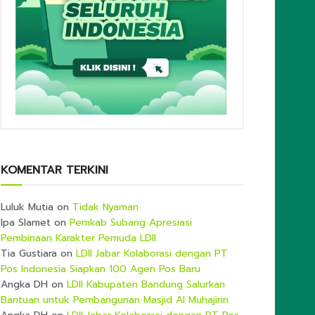
KOMENTAR TERKINI
Luluk Mutia
on
Tidak Nyaman
Ipa Slamet
on
Pemkab Subang Apresiasi
Pembinaan Karakter Pemuda LDII
Tia Gustiara
on
LDII Jabar Kolaborasi dengan PT
Pos Indonesia Siapkan 100 Agen Pos Baru
Angka DH
on
LDII Kabupaten Bandung Salurkan
Bantuan untuk Pembangunan Masjid Al Muhajirin