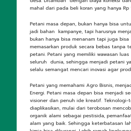
desa. Ditambah dengan biaya koneksi dan i
mahal dari pada beli koran yang hanya Rp 
Petani masa depan, bukan hanya bisa unt
jadi bahan kampanye, tapi harusnya menjad
bukan hanya bisa menanam tapi juga bisa
memasarkan produk secara bebas tanpa te
petani. Petani yang memiliki wawasan lu
seluruh dunia, sehingga menjadi petani ya
selalu semangat mencari inovasi agar prod
Petani yang memahami Agro Bisnis, menjadi
Energi. Petani masa depan bisa menjadi s
visioner dan penuh ide kreatif. Teknologi
diaplikasikan, mulai dari terobosan men
organik alami sebagai pestisida, pemanfaa
alam yang baik. Sehingga keterbatasan l
kimia bisa dikurangi, Lebih ramah lingku