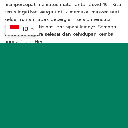
mempercepat memutus mata rantai Covid-19. “Kita
terus ingatkan warga untuk memakai masker saat
keluar rumah, tidak bepergian, selalu mencuci
tangan dan antisipasi-antisipasi lainnya. Semoga
ID
wabah ini segera selesai dan kehidupan kembali
normal,” ujar Heri.
Hadir dalam