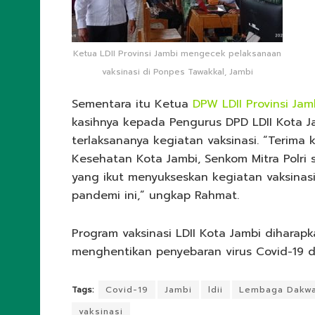
Ketua LDII Provinsi Jambi mengecek pelaksanaan
vaksinasi di Ponpes Tawakkal, Jambi
Sementara itu Ketua
DPW LDII Provinsi Jam
kasihnya kepada Pengurus DPD LDII Kota J
terlaksananya kegiatan vaksinasi. “Terima 
Kesehatan Kota Jambi, Senkom Mitra Polri
yang ikut menyukseskan kegiatan vaksinasi
pandemi ini,” ungkap Rahmat.
Program vaksinasi LDII Kota Jambi dihara
menghentikan penyebaran virus Covid-19 di
Tags:
Covid-19
Jambi
ldii
Lembaga Dakwa
vaksinasi