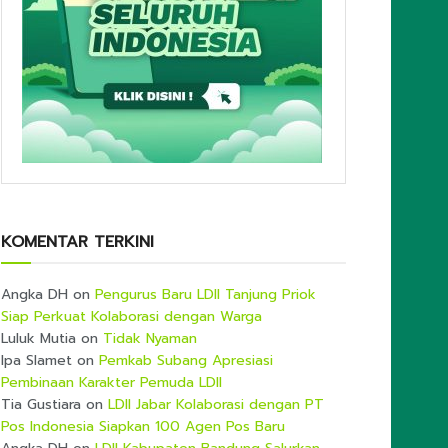
KOMENTAR TERKINI
Angka DH
on
Pengurus Baru LDII Tanjung Priok
Siap Perkuat Kolaborasi dengan Warga
Luluk Mutia
on
Tidak Nyaman
Ipa Slamet
on
Pemkab Subang Apresiasi
Pembinaan Karakter Pemuda LDII
Tia Gustiara
on
LDII Jabar Kolaborasi dengan PT
Pos Indonesia Siapkan 100 Agen Pos Baru