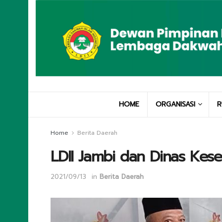
HOME
ORGANISASI
R
Home
Berita Daerah
LDII Jambi dan Dinas Kese
2021/09/13
in
Berita Daerah