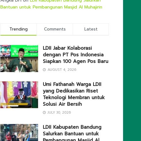
Angka DH
on
LDII Kabupaten Bandung Salurkan
Bantuan untuk Pembangunan Masjid Al Muhajirin
Trending
Comments
Latest
LDII Jabar Kolaborasi
dengan PT Pos Indonesia
Siapkan 100 Agen Pos Baru
AUGUST 4, 2026
Umi Fathanah Warga LDII
yang Dedikasikan Riset
Teknologi Membran untuk
Solusi Air Bersih
JULY 30, 2026
LDII Kabupaten Bandung
Salurkan Bantuan untuk
Pembangunan Masjid Al