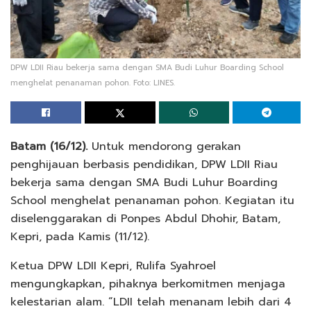
DPW LDII Riau bekerja sama dengan SMA Budi Luhur Boarding School
menghelat penanaman pohon. Foto: LINES.
Batam (16/12).
Untuk mendorong gerakan
penghijauan berbasis pendidikan, DPW LDII Riau
bekerja sama dengan SMA Budi Luhur Boarding
School menghelat penanaman pohon. Kegiatan itu
diselenggarakan di Ponpes Abdul Dhohir, Batam,
Kepri, pada Kamis (11/12).
Ketua DPW LDII Kepri, Rulifa Syahroel
mengungkapkan, pihaknya berkomitmen menjaga
kelestarian alam. “LDII telah menanam lebih dari 4