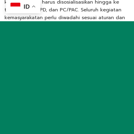
keorganisasian harus disosialisasikan hingga ke
ID
tingkat DPW, DPD, dan PC/PAC. Seluruh kegiatan
kemasyarakatan perlu diwadahi sesuai aturan dan
undang-undang agar pelaksanaannya tertib dan
memberikan ketenangan bagi warga,” ujar Hasim.
Ia menambahkan, pemahaman organisasi yang baik
akan membantu pengurus dan warga menjalankan
berbagai aktivitas, termasuk ibadah, dengan
tenang karena berada dalam payung hukum yang
jelas.
Sementara itu, Koordinator Divisi Media Sosial LDII
News Network, Faza Ruziqyani, menyampaikan
pentingnya etika dalam bermedia sosial di tengah
tingginya aktivitas masyarakat di ruang digital.
Berdasarkan data Januari 2025, jumlah pengguna
media sosial di Indonesia mencapai sekitar 143 juta