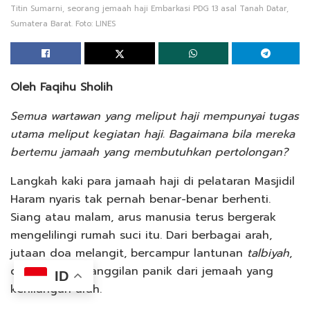
Titin Sumarni, seorang jemaah haji Embarkasi PDG 13 asal Tanah Datar,
Sumatera Barat. Foto: LINES
Oleh Faqihu Sholih
Semua wartawan yang meliput haji mempunyai tugas
utama meliput kegiatan haji. Bagaimana bila mereka
bertemu jamaah yang membutuhkan pertolongan?
Langkah kaki para jamaah haji di pelataran Masjidil
Haram nyaris tak pernah benar-benar berhenti.
Siang atau malam, arus manusia terus bergerak
mengelilingi rumah suci itu. Dari berbagai arah,
jutaan doa melangit, bercampur lantunan
talbiyah
,
dan sesekali panggilan panik dari jemaah yang
ID
kehilangan arah.