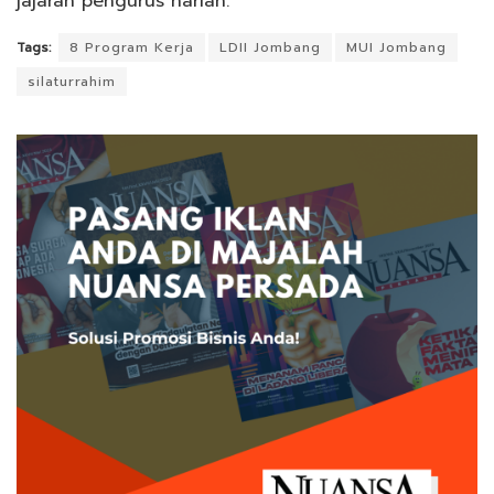
jajaran pengurus harian.
Tags:
8 Program Kerja
LDII Jombang
MUI Jombang
silaturrahim