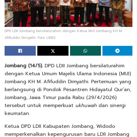
DPD LDII Jombang bersilaturahim dengan Ketua MUI Jombang KH M.
Afifuddin Dimyathi. Foto: LINES.
Jombang (14/5).
DPD LDII Jombang bersilaturahim
dengan Ketua Umum Majelis Ulama Indonesia (MUI)
Jombang KH M. Afifuddin Dimyathi. Pertemuan yang
berlangsung di Pondok Pesantren Hidayatul Qur’an,
Jombang, Jawa Timur pada Rabu (29/4/2026)
tersebut untuk memperkuat
ukhuwah
dan sinergi
keumatan.
Ketua DPD LDII Kabupaten Jombang, Widodo
memperkenalkan kepengurusan baru LDII Jombang