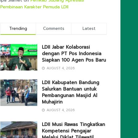
Ipa Slamet
on
Pemkab Subang Apresiasi
Pembinaan Karakter Pemuda LDII
Trending
Comments
Latest
LDII Jabar Kolaborasi
dengan PT Pos Indonesia
Siapkan 100 Agen Pos Baru
AUGUST 4, 2026
LDII Kabupaten Bandung
Salurkan Bantuan untuk
Pembangunan Masjid Al
Muhajirin
AUGUST 4, 2026
LDII Musi Rawas Tingkatkan
Kompetensi Pengajar
Melalui Diklat Tilawatil