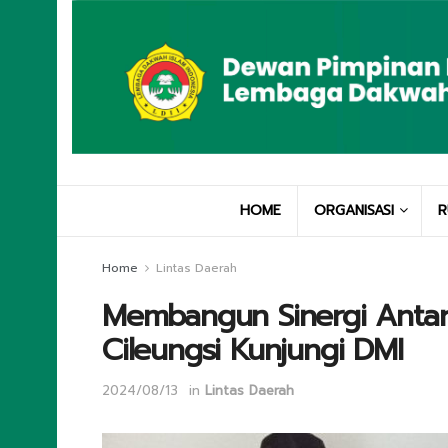
HOME
ORGANISASI
R
Home
Lintas Daerah
Membangun Sinergi Antar
Cileungsi Kunjungi DMI
2024/08/13
in
Lintas Daerah