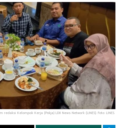
edaksi Kelompok Kerja (Pokja) LDII News Network (LINES). Foto: LINES.