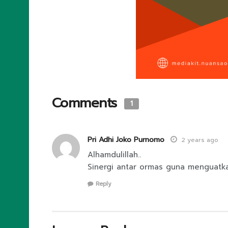
Comments
1
Pri Adhi Joko Purnomo
2 years ago
Alhamdulillah..
Sinergi antar ormas guna menguatk
Reply