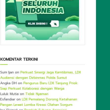
KOMENTAR TERKINI
Sum Ijan
on
Perkuat Sinergi Jaga Kamtibmas, LDII
Audiensi dengan Dirbinmas Polda Sumut
Angka DH
on
Pengurus Baru LDII Tanjung Priok
Siap Perkuat Kolaborasi dengan Warga
Luluk Mutia
on
Tidak Nyaman
Esfandiar
on
LDII Pemalang Dorong Ketahanan
Pangan Lewat Lomba Kreasi Olahan Sorgum