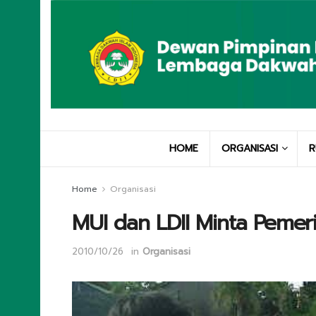
HOME
ORGANISASI
R
Home
Organisasi
MUI dan LDII Minta Pemeri
2010/10/26
in
Organisasi