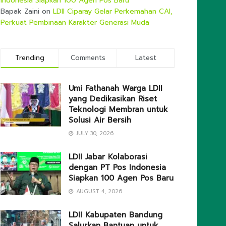
Indonesia Siapkan 100 Agen Pos Baru
Bapak Zaini
on
LDII Ciparay Gelar Perkemahan CAI,
Perkuat Pembinaan Karakter Generasi Muda
Trending
Comments
Latest
Umi Fathanah Warga LDII
yang Dedikasikan Riset
Teknologi Membran untuk
Solusi Air Bersih
JULY 30, 2026
LDII Jabar Kolaborasi
dengan PT Pos Indonesia
Siapkan 100 Agen Pos Baru
AUGUST 4, 2026
LDII Kabupaten Bandung
Salurkan Bantuan untuk