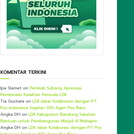
KOMENTAR TERKINI
Ipa Slamet
on
Pemkab Subang Apresiasi
Pembinaan Karakter Pemuda LDII
Tia Gustiara
on
LDII Jabar Kolaborasi dengan PT
Pos Indonesia Siapkan 100 Agen Pos Baru
Angka DH
on
LDII Kabupaten Bandung Salurkan
Bantuan untuk Pembangunan Masjid Al Muhajirin
Angka DH
on
LDII Jabar Kolaborasi dengan PT Pos