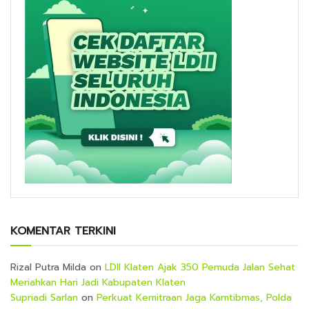
KOMENTAR TERKINI
Rizal Putra Milda
on
LDII Klaten Ajak 350 Pemuda Jalan Sehat
Meriahkan Hari Jadi Kabupaten Klaten
Supriadi Sarlan
on
Perkuat Kemitraan Jaga Kamtibmas, Polda