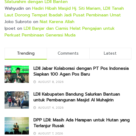
Silaturahim dengan LDII Banten
Wahyudin
on
Hadiri Hibah Masjid Hj. Siti Mariam, LDII Tanah
Laut Dorong Tempat Ibadah Jadi Pusat Pembinaan Umat
Joko Subroto
on
Niat Karena Allah
Ipoet
on
LDII Banjar dan Ciamis Helat Pengajian untuk
Perkuat Pembinaan Generasi Muda
Trending
Comments
Latest
LDII Jabar Kolaborasi dengan PT Pos Indonesia
Siapkan 100 Agen Pos Baru
AUGUST 8, 2026
LDII Kabupaten Bandung Salurkan Bantuan
untuk Pembangunan Masjid Al Muhajirin
AUGUST 4, 2026
DPP LDII: Masih Ada Harapan untuk Hutan yang
Terlanjur Rusak
AUGUST 7, 2026