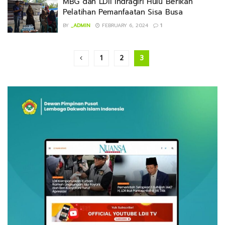
MBG dan LDII Indragiri Hulu Berikan
Pelatihan Pemanfaatan Sisa Busa
BY
_ADMIN
FEBRUARY 6, 2024
1
1
2
3