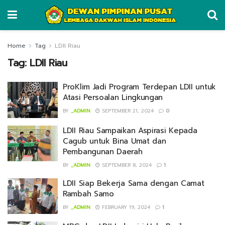
Home
Tag
LDII Riau
Tag:
LDII Riau
ProKlim Jadi Program Terdepan LDII untuk
Atasi Persoalan Lingkungan
BY
_ADMIN
SEPTEMBER 21, 2024
0
LDII Riau Sampaikan Aspirasi Kepada
Cagub untuk Bina Umat dan
Pembangunan Daerah
BY
_ADMIN
SEPTEMBER 8, 2024
1
LDII Siap Bekerja Sama dengan Camat
Rambah Samo
BY
_ADMIN
FEBRUARY 19, 2024
1