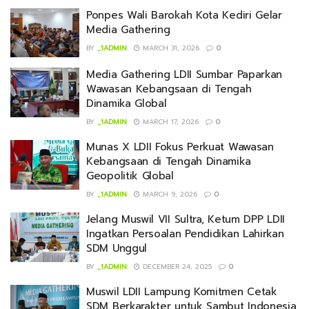
Ponpes Wali Barokah Kota Kediri Gelar
Media Gathering
BY
_1ADMIN
MARCH 31, 2026
0
Media Gathering LDII Sumbar Paparkan
Wawasan Kebangsaan di Tengah
Dinamika Global
BY
_1ADMIN
MARCH 17, 2026
0
Munas X LDII Fokus Perkuat Wawasan
Kebangsaan di Tengah Dinamika
Geopolitik Global
BY
_1ADMIN
MARCH 9, 2026
0
Jelang Muswil VII Sultra, Ketum DPP LDII
Ingatkan Persoalan Pendidikan Lahirkan
SDM Unggul
BY
_1ADMIN
DECEMBER 24, 2025
0
Muswil LDII Lampung Komitmen Cetak
SDM Berkarakter untuk Sambut Indonesia