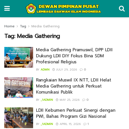
Home
Tag
Media Gathering
Tag:
Media Gathering
Media Gathering Pramuswil, DPP LDII
Dukung LDII DIY Fokus Bina SDM
Profesional Religius
BY
ADMN
JULY 29, 2026
0
Rangkaian Muswil IX NTT, LDII Helat
Media Gathering untuk Perkuat
Komunikasi Publik
BY
_1ADMIN
MAY 25, 2026
0
LDII Kebumen Perkuat Sinergi dengan
PWI, Bahas Program Gizi Nasional
BY
_1ADMIN
APRIL 15, 2026
1