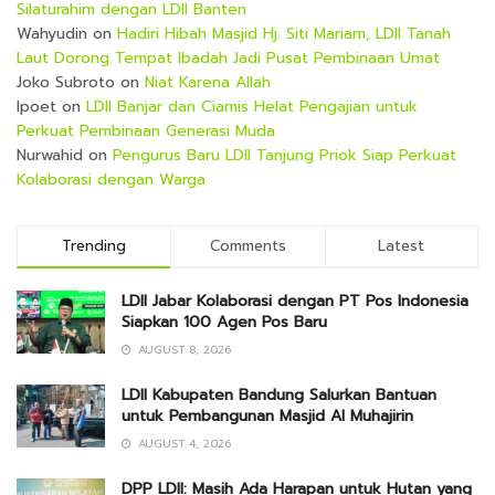
Silaturahim dengan LDII Banten
Wahyudin
on
Hadiri Hibah Masjid Hj. Siti Mariam, LDII Tanah
Laut Dorong Tempat Ibadah Jadi Pusat Pembinaan Umat
Joko Subroto
on
Niat Karena Allah
Ipoet
on
LDII Banjar dan Ciamis Helat Pengajian untuk
Perkuat Pembinaan Generasi Muda
Nurwahid
on
Pengurus Baru LDII Tanjung Priok Siap Perkuat
Kolaborasi dengan Warga
Trending
Comments
Latest
LDII Jabar Kolaborasi dengan PT Pos Indonesia
Siapkan 100 Agen Pos Baru
AUGUST 8, 2026
LDII Kabupaten Bandung Salurkan Bantuan
untuk Pembangunan Masjid Al Muhajirin
AUGUST 4, 2026
DPP LDII: Masih Ada Harapan untuk Hutan yang