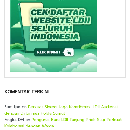
KOMENTAR TERKINI
Sum Ijan
on
Perkuat Sinergi Jaga Kamtibmas, LDII Audiensi
dengan Dirbinmas Polda Sumut
Angka DH
on
Pengurus Baru LDII Tanjung Priok Siap Perkuat
Kolaborasi dengan Warga