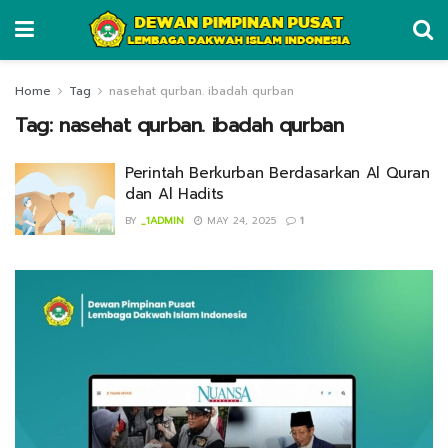
Home
Tag
nasehat qurban. ibadah qurban
Tag:
nasehat qurban. ibadah qurban
Perintah Berkurban Berdasarkan Al Quran
dan Al Hadits
BY
_1ADMIN
MAY 24, 2025
1