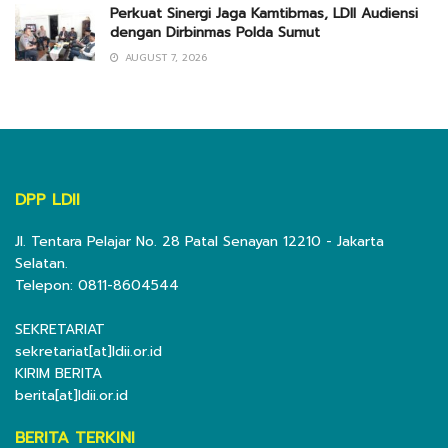
Perkuat Sinergi Jaga Kamtibmas, LDII Audiensi
dengan Dirbinmas Polda Sumut
AUGUST 7, 2026
DPP LDII
Jl. Tentara Pelajar No. 28 Patal Senayan 12210 - Jakarta
Selatan.
Telepon: 0811-8604544
SEKRETARIAT
sekretariat[at]ldii.or.id
KIRIM BERITA
berita[at]ldii.or.id
BERITA TERKINI