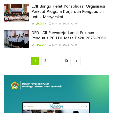
LDII Bungo Helat Konsolidasi Organisasi
Perkuat Program Kerja dan Pengabdian
untuk Masyarakat
BY
_1ADMIN
MAY 17, 2026
0
DPD LDII Purworejo Lantik Puluhan
Pengurus PC LDII Masa Bakti 2025–2030
BY
_1ADMIN
MAY 17, 2026
0
1
2
…
10