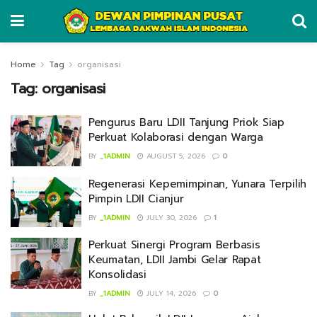
Home
Tag
organisasi
Tag:
organisasi
Pengurus Baru LDII Tanjung Priok Siap
Perkuat Kolaborasi dengan Warga
BY
_1ADMIN
AUGUST 5, 2026
0
Regenerasi Kepemimpinan, Yunara Terpilih
Pimpin LDII Cianjur
BY
_1ADMIN
JULY 30, 2026
1
Perkuat Sinergi Program Berbasis
Keumatan, LDII Jambi Gelar Rapat
Konsolidasi
BY
_1ADMIN
JULY 14, 2026
0