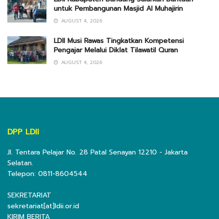
untuk Pembangunan Masjid Al Muhajirin
AUGUST 4, 2026
LDII Musi Rawas Tingkatkan Kompetensi
Pengajar Melalui Diklat Tilawatil Quran
AUGUST 4, 2026
DPP LDII
Jl. Tentara Pelajar No. 28 Patal Senayan 12210 - Jakarta
Selatan.
Telepon: 0811-8604544
SEKRETARIAT
sekretariat[at]ldii.or.id
KIRIM BERITA