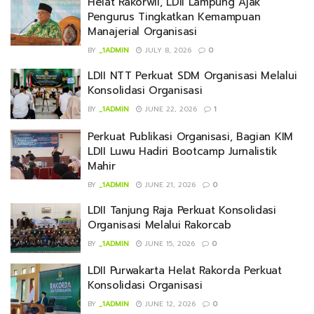
Helat Rakorwil, LDII Lampung Ajak
Pengurus Tingkatkan Kemampuan
Manajerial Organisasi
BY
_1ADMIN
JULY 8, 2026
0
LDII NTT Perkuat SDM Organisasi Melalui
Konsolidasi Organisasi
BY
_1ADMIN
JUNE 22, 2026
1
Perkuat Publikasi Organisasi, Bagian KIM
LDII Luwu Hadiri Bootcamp Jurnalistik
Mahir
BY
_1ADMIN
JUNE 21, 2026
0
LDII Tanjung Raja Perkuat Konsolidasi
Organisasi Melalui Rakorcab
BY
_1ADMIN
JUNE 15, 2026
0
LDII Purwakarta Helat Rakorda Perkuat
Konsolidasi Organisasi
BY
_1ADMIN
JUNE 12, 2026
0