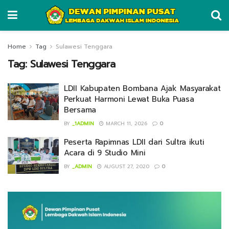
Home
Tag
Sulawesi Tenggara
Tag:
Sulawesi Tenggara
LDII Kabupaten Bombana Ajak Masyarakat
Perkuat Harmoni Lewat Buka Puasa
Bersama
BY
_1ADMIN
MARCH 11, 2026
0
Peserta Rapimnas LDII dari Sultra ikuti
Acara di 9 Studio Mini
BY
_ADMIN
AUGUST 27, 2020
0