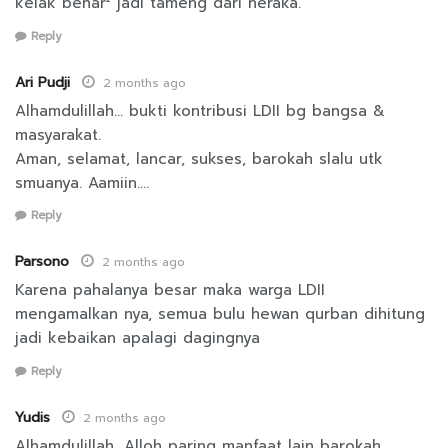
kelak benar² jadi tameng dari neraka.
Reply
Ari Pudji
2 months ago
Alhamdulillah… bukti kontribusi LDII bg bangsa &
masyarakat.
Aman, selamat, lancar, sukses, barokah slalu utk
smuanya. Aamiin….
Reply
Parsono
2 months ago
Karena pahalanya besar maka warga LDII
mengamalkan nya, semua bulu hewan qurban dihitung
jadi kebaikan apalagi dagingnya
Reply
Yudis
2 months ago
Alhamdulillah, Alloh paring manfaat lain barokah