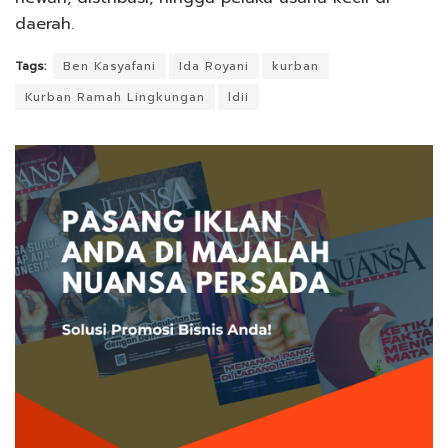
daerah.
Tags:
Ben Kasyafani
Ida Royani
kurban
Kurban Ramah Lingkungan
ldii