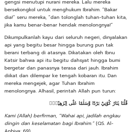
gengsi menutupi nurani mereka. Lalu mereka
bersekongkol untuk menghukum Ibrahim. “Bakar
dia!” seru mereka, “dan tolonglah tuhan-tuhan kita,
jika kamu benar-benar hendak menolongnya!”
Dikumpulkanlah kayu dari seluruh negeri, dinyalakan
api yang begitu besar hingga burung pun tak
berani terbang di atasnya. Dikatakan oleh Ibnu
Katsir bahwa api itu begitu dahsyat hingga bumi
bergetar dan panasnya terasa dari jauh. Ibrahim
diikat dan dilempar ke tengah kobaran itu. Dan
mereka mengejek, agar Tuhan Ibrahim
menolongnya. Alhasil, perintah Allah pun turun:
قُلْنَا يٰنَارُ كُوْنِيْ بَرْدًا وَّسَلٰمًا عَلٰٓى اِبْرٰهِيْمَۙ
Kami (Allah) berfirman, “Wahai api, jadilah engkau
dingin dan keselamatan bagi Ibrahim.”
(QS. Al-
Anbiya: 69)