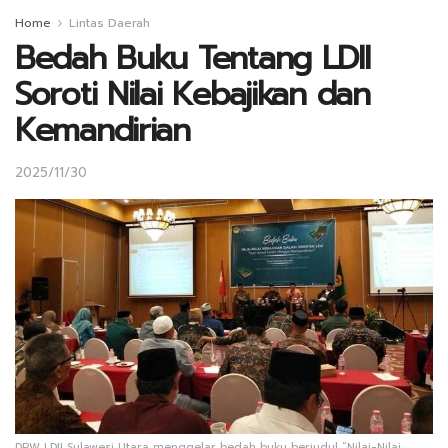
Home
Lintas Daerah
Bedah Buku Tentang LDII
Soroti Nilai Kebajikan dan
Kemandirian
2025/11/30
DPW LDII Sulawesi Utara menggelar bedah buku berjudul “Nilai-Nilai