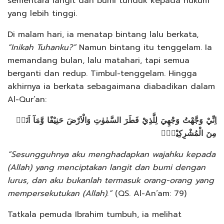
sementara langit dan bumi tunduk kepada hukum
yang lebih tinggi.
Di malam hari, ia menatap bintang lalu berkata,
“Inikah Tuhanku?”
Namun bintang itu tenggelam. Ia
memandang bulan, lalu matahari, tapi semua
berganti dan redup. Timbul-tenggelam. Hingga
akhirnya ia berkata sebagaimana diabadikan dalam
Al-Qur’an:
اِنِّيْ وَجَّهْتُ وَجْهِيَ لِلَّذِيْ فَطَرَ السَّمٰوٰتِ وَالْاَرْضَ حَنِيْفًا وَّمَآ اَنَا۠
مِنَ الْمُشْرِكِيْنَۚ
“Sesungguhnya aku menghadapkan wajahku kepada
(Allah) yang menciptakan langit dan bumi dengan
lurus, dan aku bukanlah termasuk orang-orang yang
mempersekutukan (Allah).”
(QS. Al-An‘am: 79)
Tatkala pemuda Ibrahim tumbuh, ia melihat