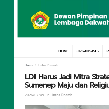
HOME
ORGANISASI
R
Home
Lintas Daerah
LDII Harus Jadi Mitra Str
Sumenep Maju dan Religi
2026/07/09
in
Lintas Daerah