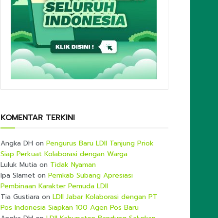
KOMENTAR TERKINI
Angka DH
on
Pengurus Baru LDII Tanjung Priok
Siap Perkuat Kolaborasi dengan Warga
Luluk Mutia
on
Tidak Nyaman
Ipa Slamet
on
Pemkab Subang Apresiasi
Pembinaan Karakter Pemuda LDII
Tia Gustiara
on
LDII Jabar Kolaborasi dengan PT
Pos Indonesia Siapkan 100 Agen Pos Baru