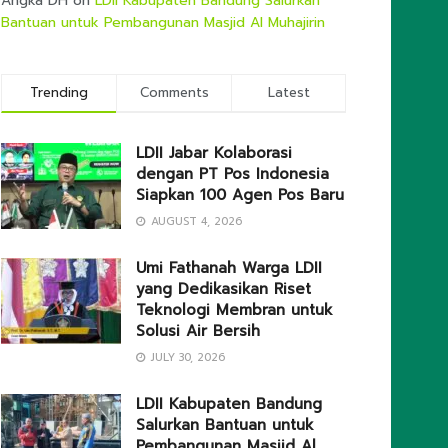
Angka DH
on
LDII Kabupaten Bandung Salurkan
Bantuan untuk Pembangunan Masjid Al Muhajirin
Trending
Comments
Latest
LDII Jabar Kolaborasi
dengan PT Pos Indonesia
Siapkan 100 Agen Pos Baru
AUGUST 4, 2026
Umi Fathanah Warga LDII
yang Dedikasikan Riset
Teknologi Membran untuk
Solusi Air Bersih
JULY 30, 2026
LDII Kabupaten Bandung
Salurkan Bantuan untuk
Pembangunan Masjid Al