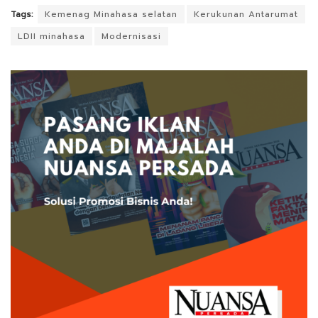
Tags:
Kemenag Minahasa selatan
Kerukunan Antarumat
LDII minahasa
Modernisasi