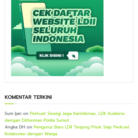
KOMENTAR TERKINI
Sum Ijan
on
Perkuat Sinergi Jaga Kamtibmas, LDII Audiensi
dengan Dirbinmas Polda Sumut
Angka DH
on
Pengurus Baru LDII Tanjung Priok Siap Perkuat
Kolaborasi dengan Warga