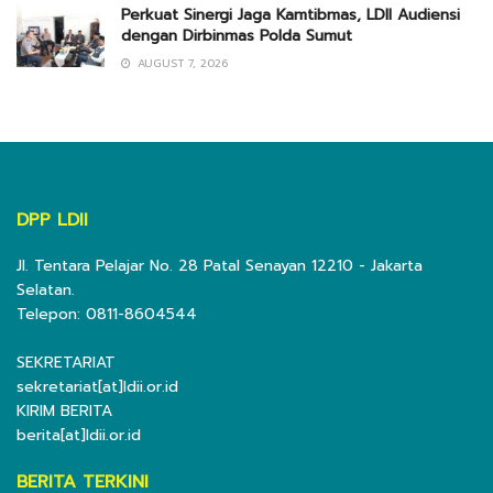
Perkuat Sinergi Jaga Kamtibmas, LDII Audiensi
dengan Dirbinmas Polda Sumut
AUGUST 7, 2026
DPP LDII
Jl. Tentara Pelajar No. 28 Patal Senayan 12210 - Jakarta
Selatan.
Telepon: 0811-8604544
SEKRETARIAT
sekretariat[at]ldii.or.id
KIRIM BERITA
berita[at]ldii.or.id
BERITA TERKINI