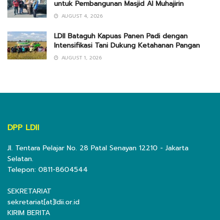
untuk Pembangunan Masjid Al Muhajirin
AUGUST 4, 2026
LDII Bataguh Kapuas Panen Padi dengan
Intensifikasi Tani Dukung Ketahanan Pangan
AUGUST 1, 2026
DPP LDII
Jl. Tentara Pelajar No. 28 Patal Senayan 12210 - Jakarta
Selatan.
Telepon: 0811-8604544
SEKRETARIAT
sekretariat[at]ldii.or.id
KIRIM BERITA