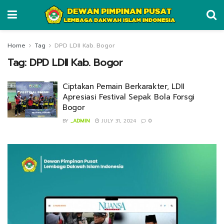
Home
Tag
DPD LDII Kab. Bogor
Tag:
DPD LDII Kab. Bogor
Ciptakan Pemain Berkarakter, LDII
Apresiasi Festival Sepak Bola Forsgi
Bogor
BY
_ADMIN
JULY 31, 2024
0