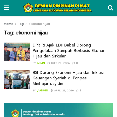
Home
Tag
ekonomi hijau
Tag:
ekonomi hijau
DPR RI Ajak LDII Babel Dorong
Pengelolaan Sampah Berbasis Ekonomi
Hijau dan Sirkular
BY
ADMN
JULY 24, 2026
0
BSI Dorong Ekonomi Hijau dan Inklusi
Keuangan Syariah di Ponpes
Minhajurrosyidin
BY
_1ADMIN
APRIL 23, 2026
3