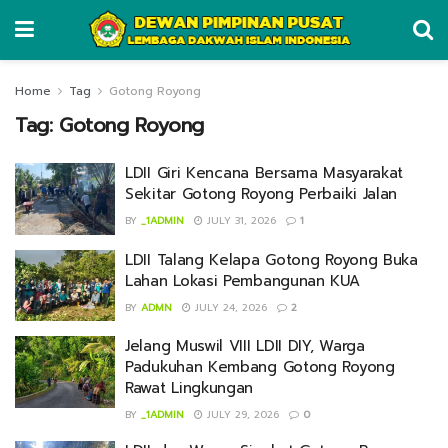
Home
Tag
Gotong Royong
Tag:
Gotong Royong
LDII Giri Kencana Bersama Masyarakat
Sekitar Gotong Royong Perbaiki Jalan
BY
_1ADMIN
JULY 31, 2026
1
LDII Talang Kelapa Gotong Royong Buka
Lahan Lokasi Pembangunan KUA
BY
ADMN
JULY 24, 2026
2
Jelang Muswil VIII LDII DIY, Warga
Padukuhan Kembang Gotong Royong
Rawat Lingkungan
BY
_1ADMIN
JULY 29, 2026
0