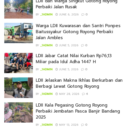
LDII dan Warga Singkut Gotong Royong
Perbaiki Jalan Rusak
BY
_1ADMIN
JUNE 6, 2026
0
Warga LDII Kuwarasan dan Santri Ponpes
Baitussyakur Gotong Royong Perbaiki
Jalan Ambles
BY
_1ADMIN
JUNE 5, 2026
0
LDII Jabar Catat Nilai Kurban Rp76,13
Miliar pada Idul Adha 1447 H
BY
_1ADMIN
JUNE 5, 2026
0
LDII Jelaskan Makna Ikhlas Berkurban dan
Berbagi Lewat Gotong Royong
BY
_1ADMIN
MAY 28, 2026
4
LDII Kala Pegasing Gotong Royong
Perbaiki Jembatan Pasca Banjir Bandang
2025
BY
_1ADMIN
MAY 13, 2026
0