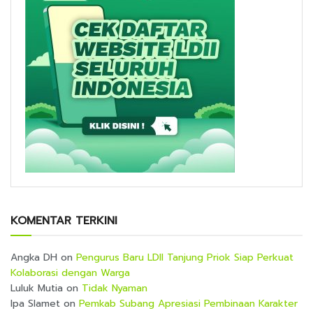
KOMENTAR TERKINI
Angka DH
on
Pengurus Baru LDII Tanjung Priok Siap Perkuat
Kolaborasi dengan Warga
Luluk Mutia
on
Tidak Nyaman
Ipa Slamet
on
Pemkab Subang Apresiasi Pembinaan Karakter