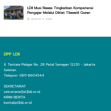
LDII Musi Rawas Tingkatkan Kompetensi
Pengajar Melalui Diklat Tilawatil Quran
AUGUST 4, 2026
DPP LDII
Jl. Tentara Pelajar No. 28 Patal Senayan 12210 - Jakarta
Selatan.
Telepon: 0811-8604544
SEKRETARIAT
sekretariat[at]ldii.or.id
KIRIM BERITA
berita[at]ldii.or.id