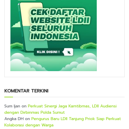
KOMENTAR TERKINI
Sum Ijan
on
Perkuat Sinergi Jaga Kamtibmas, LDII Audiensi
dengan Dirbinmas Polda Sumut
Angka DH
on
Pengurus Baru LDII Tanjung Priok Siap Perkuat
Kolaborasi dengan Warga