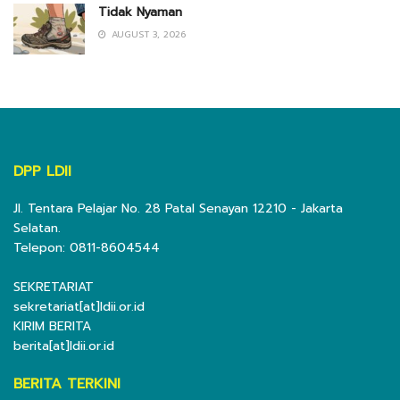
Tidak Nyaman
AUGUST 3, 2026
DPP LDII
Jl. Tentara Pelajar No. 28 Patal Senayan 12210 - Jakarta
Selatan.
Telepon: 0811-8604544
SEKRETARIAT
sekretariat[at]ldii.or.id
KIRIM BERITA
berita[at]ldii.or.id
BERITA TERKINI