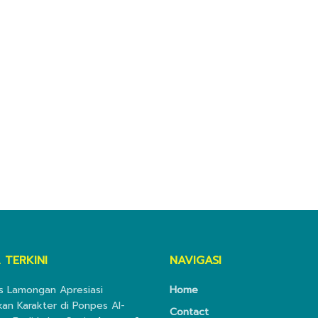
 TERKINI
NAVIGASI
s Lamongan Apresiasi
Home
kan Karakter di Ponpes Al-
Contact