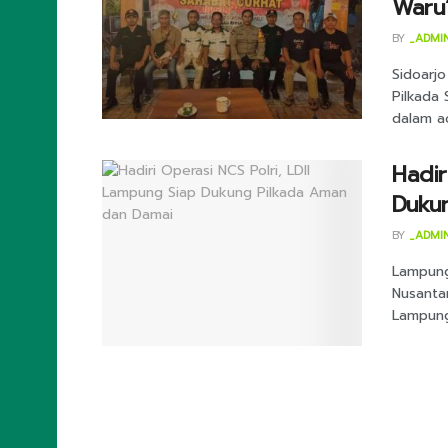
Waru
BY
_ADMI
Sidoarj
Pilkada
dalam ac
Hadir
Duku
BY
_ADMI
Lampung
Nusantar
Lampung