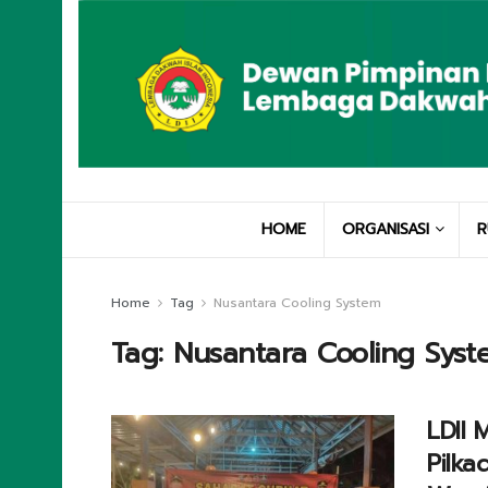
HOME
ORGANISASI
R
Home
Tag
Nusantara Cooling System
Tag:
Nusantara Cooling Sys
LDII 
Pilka