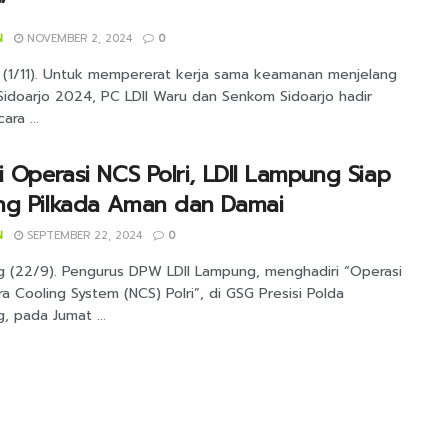
”
N
NOVEMBER 2, 2024
0
o (1/11). Untuk mempererat kerja sama keamanan menjelang
 Sidoarjo 2024, PC LDII Waru dan Senkom Sidoarjo hadir
ara ...
i Operasi NCS Polri, LDII Lampung Siap
ng Pilkada Aman dan Damai
N
SEPTEMBER 22, 2024
0
 (22/9). Pengurus DPW LDII Lampung, menghadiri “Operasi
a Cooling System (NCS) Polri”, di GSG Presisi Polda
, pada Jumat ...