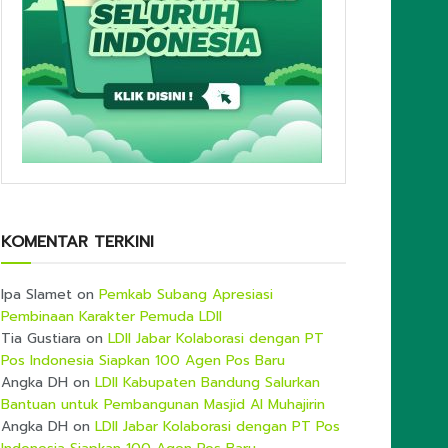
KOMENTAR TERKINI
Ipa Slamet
on
Pemkab Subang Apresiasi
Pembinaan Karakter Pemuda LDII
Tia Gustiara
on
LDII Jabar Kolaborasi dengan PT
Pos Indonesia Siapkan 100 Agen Pos Baru
Angka DH
on
LDII Kabupaten Bandung Salurkan
Bantuan untuk Pembangunan Masjid Al Muhajirin
Angka DH
on
LDII Jabar Kolaborasi dengan PT Pos