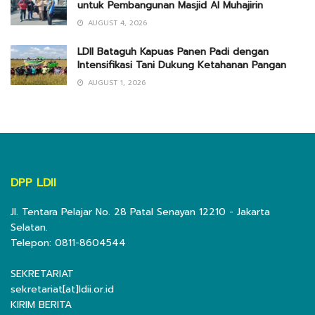
untuk Pembangunan Masjid Al Muhajirin
AUGUST 4, 2026
LDII Bataguh Kapuas Panen Padi dengan
Intensifikasi Tani Dukung Ketahanan Pangan
AUGUST 1, 2026
DPP LDII
Jl. Tentara Pelajar No. 28 Patal Senayan 12210 - Jakarta
Selatan.
Telepon: 0811-8604544
SEKRETARIAT
sekretariat[at]ldii.or.id
KIRIM BERITA