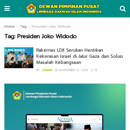
Home
Tag
Presiden Joko Widodo
Tag:
Presiden Joko Widodo
Rakernas LDII Serukan Hentikan
Kekerasan Israel di Jalur Gaza dan Solusi
Masalah Kebangsaan
BY
_ADMIN
NOVEMBER 12, 2023
9