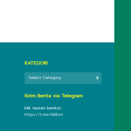
KATEGORI
KATEGORI
Select Category
Kirim Berita via Telegram
klik tautan berikut:
https://t.me/ldiibot