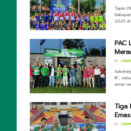
Tapin (
Kabupat
2025 di 
PAC L
Meraw
BY
_1ADM
Sukohar
III”, se
antar re
Tiga 
Emas
BY
_ADMI