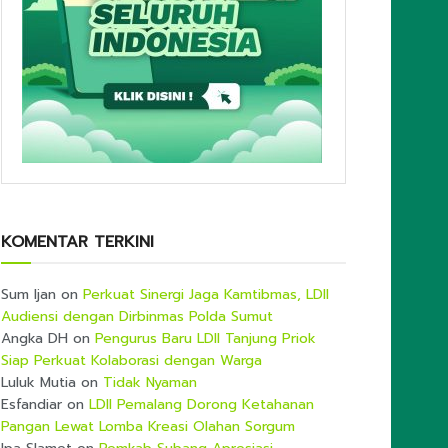
KOMENTAR TERKINI
Sum Ijan
on
Perkuat Sinergi Jaga Kamtibmas, LDII
Audiensi dengan Dirbinmas Polda Sumut
Angka DH
on
Pengurus Baru LDII Tanjung Priok
Siap Perkuat Kolaborasi dengan Warga
Luluk Mutia
on
Tidak Nyaman
Esfandiar
on
LDII Pemalang Dorong Ketahanan
Pangan Lewat Lomba Kreasi Olahan Sorgum