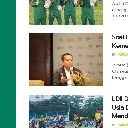
Aceh (2
cabang 
XXI/2024
Soal 
Kemen
BY
_ADMI
Jakarta
Olahrag
bangga t
LDII 
Usia 
Mend
BY
_ADMI