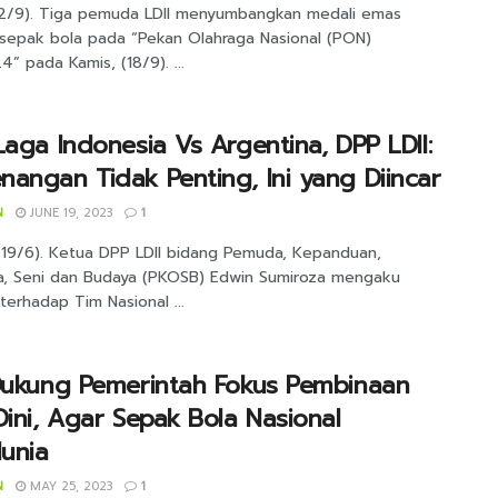
2/9). Tiga pemuda LDII menyumbangkan medali emas
sepak bola pada “Pekan Olahraga Nasional (PON)
” pada Kamis, (18/9). ...
Laga Indonesia Vs Argentina, DPP LDII:
angan Tidak Penting, Ini yang Diincar
N
JUNE 19, 2023
1
 (19/6). Ketua DPP LDII bidang Pemuda, Kepanduan,
a, Seni dan Budaya (PKOSB) Edwin Sumiroza mengaku
erhadap Tim Nasional ...
Dukung Pemerintah Fokus Pembinaan
Dini, Agar Sepak Bola Nasional
unia
N
MAY 25, 2023
1