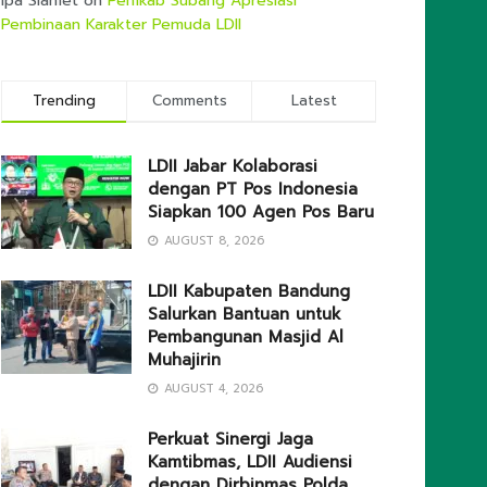
Ipa Slamet
on
Pemkab Subang Apresiasi
Pembinaan Karakter Pemuda LDII
Trending
Comments
Latest
LDII Jabar Kolaborasi
dengan PT Pos Indonesia
Siapkan 100 Agen Pos Baru
AUGUST 8, 2026
LDII Kabupaten Bandung
Salurkan Bantuan untuk
Pembangunan Masjid Al
Muhajirin
AUGUST 4, 2026
Perkuat Sinergi Jaga
Kamtibmas, LDII Audiensi
dengan Dirbinmas Polda