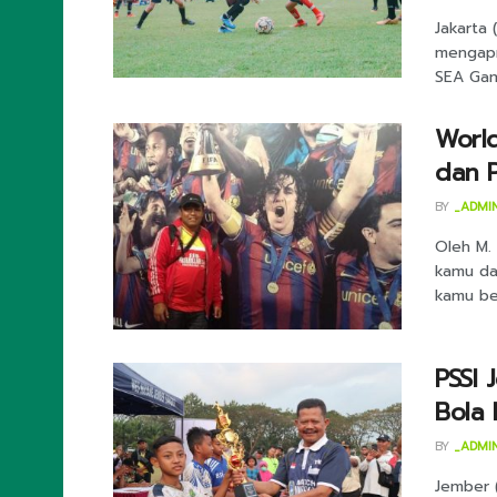
Jakarta 
mengapre
SEA Game
Worl
dan P
BY
_ADMI
Oleh M.
kamu da
kamu be
PSSI 
Bola 
BY
_ADMI
Jember 