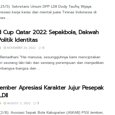
(25/5). Sekretaris Umum DPP LDII Dody Taufiq Wijaya
siasi kerja keras dan mental juara Timnas Indonesia di
s ...
d Cup Qatar 2022: Sepakbola, Dakwah
olitik Identitas
N
NOVEMBER 24, 2022
0
 Ramadhani "Hai manusia, sesungguhnya kami menciptakan
ri seorang laki-laki dan seorang perempuan dan menjadikan
rbangsa-bangsa dan ...
Jember Apresiasi Karakter Jujur Pesepak
LDII
N
AUGUST 2, 2022
5
(2/8). Asosiasi Sepak Bola Kabupaten (ASKAB) PSSI Jember,