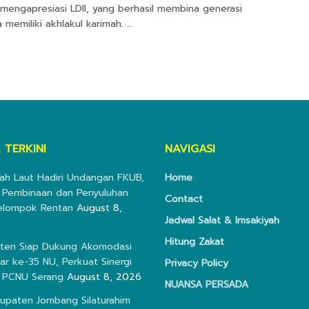
 mengapresiasi LDII, yang berhasil membina generasi
memiliki akhlakul karimah. ...
 TERKINI
NAVIGASI
nah Laut Hadiri Undangan FKUB,
Home
 Pembinaan dan Penyuluhan
Contact
elompok Rentan
August 8,
Jadwal Salat & Imsakiyah
Hitung Zakat
nten Siap Dukung Akomodasi
r ke-35 NU, Perkuat Sinergi
Privacy Policy
 PCNU Serang
August 8, 2026
NUANSA PERSADA
bupaten Jombang Silaturahim