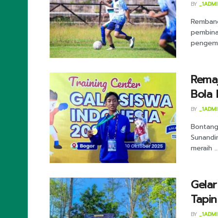
BY
_1ADM
Rembang
pembina
pengemb
Remaj
Bola 
BY
_1ADM
Bontang 
Sunandi
meraih ..
Gelar
Tapi
BY
_1ADM