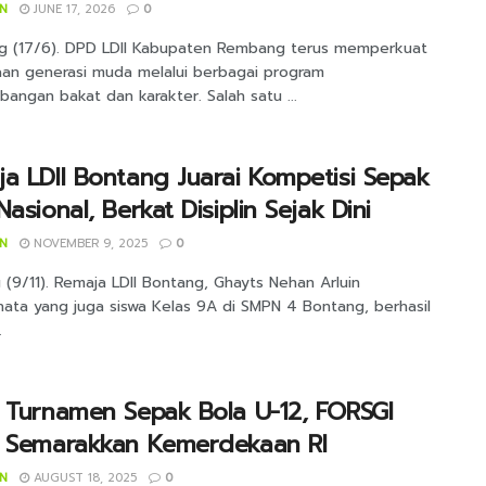
IN
JUNE 17, 2026
0
 (17/6). DPD LDII Kabupaten Rembang terus memperkuat
an generasi muda melalui berbagai program
angan bakat dan karakter. Salah satu ...
a LDII Bontang Juarai Kompetisi Sepak
Nasional, Berkat Disiplin Sejak Dini
IN
NOVEMBER 9, 2025
0
(9/11). Remaja LDII Bontang, Ghayts Nehan Arluin
nata yang juga siswa Kelas 9A di SMPN 4 Bontang, berhasil
.
 Turnamen Sepak Bola U-12, FORSGI
n Semarakkan Kemerdekaan RI
IN
AUGUST 18, 2025
0