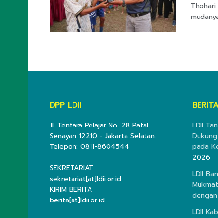
Thohari
mudanya 
DPP LDII
BERITA
Jl. Tentara Pelajar No. 28 Patal
LDII Ta
Senayan 12210 - Jakarta Selatan.
Dukung
Telepon: 0811-8604544
pada K
2026
SEKRETARIAT
LDII Ba
sekretariat[at]ldii.or.id
Mukmata
KIRIM BERITA
dengan
berita[at]ldii.or.id
LDII Ka