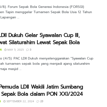
18/8). Forum Sepak Bola Generasi Indonesia (FORSGI)
en Tapin menggelar Turnamen Sepak Bola Usia 12 Tahun
Lapangan ...
DII Dukuh Gelar Syawalan Cup III,
at Silaturahim Lewat Sepak Bola
IN
MAY 5, 2025
3
jo (4/5). PAC LDII Dukuh menyelenggarakan “Syawalan Cup
buah turnamen sepak bola yang menjadi ajang silaturahim
maja masjid ...
Pemuda LDII Wakili Jatim Sumbang
 Sepak Bola dalam PON XXI/2024
N
SEPTEMBER 22, 2024
23