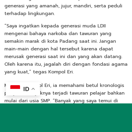
generasi yang amanah, jujur, mandiri, serta peduli
terhadap lingkungan.
“Saya ingatkan kepada generasi muda LDII
mengenai bahaya narkoba dan tawuran yang
semakin marak di kota Padang saat ini. Jangan
main-main dengan hal tersebut karena dapat
merusak generasi saat ini dan yang akan datang.
Oleh karena itu, jagalah diri dengan fondasi agama
yang kuat,” tegas Kompol Eri.
Menurut Kompol Eri, ia memahami betul kronologis
ID
penyebab bayaknya terjadi tawuran pelajar bahkan
mulai dari usia SMP. “Banyak yang saya temui di
lapangan rata-rata kasus kenakalan remaja ini
terjadi, karena kurangnya pengasuhan di keluarga,
ada yang memiliki latar belakang keluarga broken
home, atau pernah mengalami perundungan dan