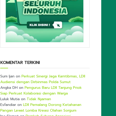
KOMENTAR TERKINI
Sum Ijan
on
Perkuat Sinergi Jaga Kamtibmas, LDII
Audiensi dengan Dirbinmas Polda Sumut
Angka DH
on
Pengurus Baru LDII Tanjung Priok
Siap Perkuat Kolaborasi dengan Warga
Luluk Mutia
on
Tidak Nyaman
Esfandiar
on
LDII Pemalang Dorong Ketahanan
Pangan Lewat Lomba Kreasi Olahan Sorgum