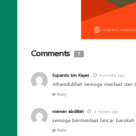
Comments
2
Supardo bin Kayat
9 months ago
Alhamdulillah semoga manfaat dan b
Reply
maman abdillah
9 months ago
semoga bermanfaat lancar barokah
Reply