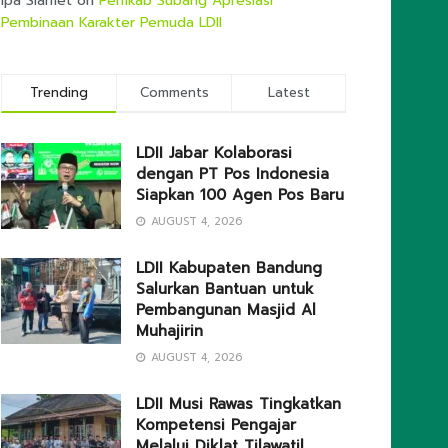
Ipa Slamet
on
Pemkab Subang Apresiasi
Pembinaan Karakter Pemuda LDII
Trending
Comments
Latest
LDII Jabar Kolaborasi
dengan PT Pos Indonesia
Siapkan 100 Agen Pos Baru
AUGUST 4, 2026
LDII Kabupaten Bandung
Salurkan Bantuan untuk
Pembangunan Masjid Al
Muhajirin
AUGUST 4, 2026
LDII Musi Rawas Tingkatkan
Kompetensi Pengajar
Melalui Diklat Tilawatil