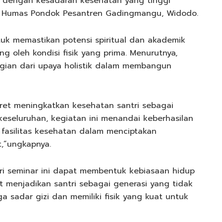
a dengan kesadaran kesehatan yang tinggi
ap Humas Pondok Pesantren Gadingmangu, Widodo.
tuk memastikan potensi spiritual dan akademik
g oleh kondisi fisik yang prima. Menurutnya,
ian dari upaya holistik dalam membangun
kret meningkatkan kesehatan santri sebagai
keseluruhan, kegiatan ini menandai keberhasilan
 fasilitas kesehatan dalam menciptakan
t,”ungkapnya.
ri seminar ini dapat membentuk kebiasaan hidup
ut menjadikan santri sebagai generasi yang tidak
a sadar gizi dan memiliki fisik yang kuat untuk