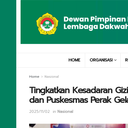
HOME
ORGANISASI
R
Home
Nasional
Tingkatkan Kesadaran Giz
dan Puskesmas Perak Gel
2025/11/02
in
Nasional