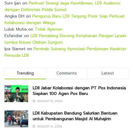
Sum Ijan
on
Perkuat Sinergi Jaga Kamtibmas, LDII Audiensi
dengan Dirbinmas Polda Sumut
Angka DH
on
Pengurus Baru LDII Tanjung Priok Siap Perkuat
Kolaborasi dengan Warga
Luluk Mutia
on
Tidak Nyaman
Esfandiar
on
LDII Pemalang Dorong Ketahanan Pangan Lewat
Lomba Kreasi Olahan Sorgum
Ipa Slamet
on
Pemkab Subang Apresiasi Pembinaan Karakter
Pemuda LDII
Trending
Comments
Latest
LDII Jabar Kolaborasi dengan PT Pos Indonesia
Siapkan 100 Agen Pos Baru
AUGUST 8, 2026
LDII Kabupaten Bandung Salurkan Bantuan
untuk Pembangunan Masjid Al Muhajirin
AUGUST 4, 2026