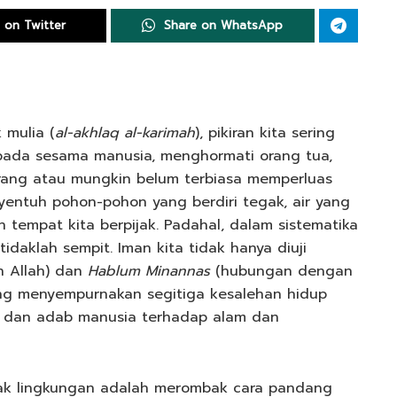
 on Twitter
Share on WhatsApp
 mulia (
al-akhlaq al-karimah
), pikiran kita sering
epada sesama manusia, menghormati orang tua,
jarang atau mungkin belum terbiasa memperluas
yentuh pohon-pohon yang berdiri tegak, air yang
 tempat kita berpijak. Padahal, dalam sistematika
tidaklah sempit. Iman kita tidak hanya diuji
 Allah) dan
Hablum Minannas
(hubungan dengan
yang menyempurnakan segitiga kesalehan hidup
ka, dan adab manusia terhadap alam dan
k lingkungan adalah merombak cara pandang