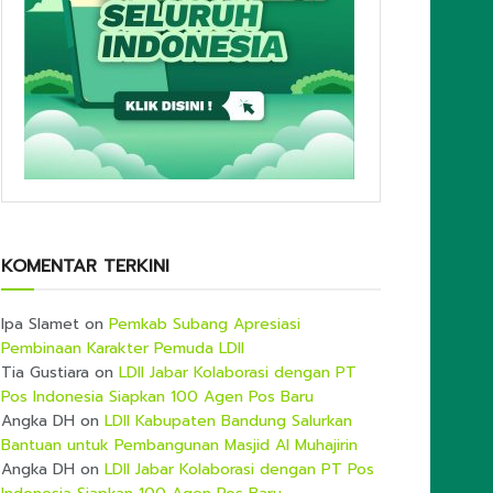
KOMENTAR TERKINI
Ipa Slamet
on
Pemkab Subang Apresiasi
Pembinaan Karakter Pemuda LDII
Tia Gustiara
on
LDII Jabar Kolaborasi dengan PT
Pos Indonesia Siapkan 100 Agen Pos Baru
Angka DH
on
LDII Kabupaten Bandung Salurkan
Bantuan untuk Pembangunan Masjid Al Muhajirin
Angka DH
on
LDII Jabar Kolaborasi dengan PT Pos