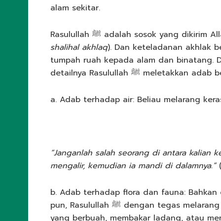
alam sekitar.
Rasulullah ﷺ adalah sosok yang di
shalihal akhlaq
). Dan keteladanan akhlak b
tumpah ruah kepada alam dan binatang. Di
detailnya Rasulullah ﷺ melet
“Janganlah salah seorang di antara kalian k
mengalir, kemudian ia mandi di dalamnya.”
(
b. Adab terhadap flora dan fauna: Bahkan
pun, Rasulullah ﷺ dengan tegas melarang pasukan muslim untuk menebang pohon-pohon
yang berbuah, membakar ladang, atau mem