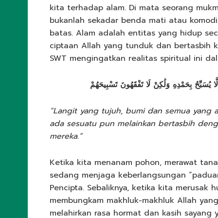
kita terhadap alam. Di mata seorang mukmi
bukanlah sekadar benda mati atau komodit
batas. Alam adalah entitas yang hidup sec
ciptaan Allah yang tunduk dan bertasbih 
SWT mengingatkan realitas spiritual ini dala
 يُسَبِّحُ بِحَمْدِهِ وَلَٰكِنْ لَا تَفْقَهُونَ تَسْبِيحَهُمْ
“Langit yang tujuh, bumi dan semua yang a
ada sesuatu pun melainkan bertasbih denga
mereka.”
Ketika kita menanam pohon, merawat tana
sedang menjaga keberlangsungan “paduan
Pencipta. Sebaliknya, ketika kita merusak 
membungkam makhluk-makhluk Allah yang se
melahirkan rasa hormat dan kasih sayang