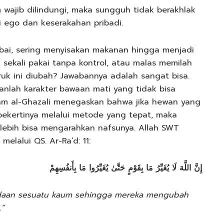
m wajib dilindungi, maka sungguh tidak berakhlak
i ego dan keserakahan pribadi.
abai, sering menyisakan makanan hingga menjadi
sekali pakai tanpa kontrol, atau malas memilah
uk ini diubah? Jawabannya adalah sangat bisa.
anlah karakter bawaan mati yang tidak bisa
Imam al-Ghazali menegaskan bahwa jika hewan yang
 pekertinya melalui metode yang tepat, maka
 lebih bisa mengarahkan nafsunya. Allah SWT
elalui QS. Ar-Ra’d: 11:
إِنَّ اللَّهَ لَا يُغَيِّرُ مَا بِقَوْمٍ حَتَّىٰ يُغَيِّرُوا مَا بِأَنفُسِهِمْ
daan sesuatu kaum sehingga mereka mengubah
.”