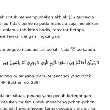
kirim Allah untuk menyempurnakan akhlak (
li-utammima
eliau tidak berhenti pada manusia saja, melainkan
 dalam kitab-kitab hadis, tercatat betapa
akkan adab berinteraksi dengan lingkungan:
a. Adab terhadap air: Beliau melarang keras mengotori sumber air bersih. Nabi ﷺ bersabda:
لاَ يَبُولَنَّ أَحَدُكُمْ فِي المَاءِ الدَّائِمِ الَّذِي لاَ يَجْرِي ثُمَّ يَغْتَسِلُ فِيهِ
encing di air yang diam (tergenang) yang tidak
HR. Bukhari no. 239).
 dalam situasi perang yang penuh ketegangan
bunuh hewan-hewan ternak secara sia-sia. Jika