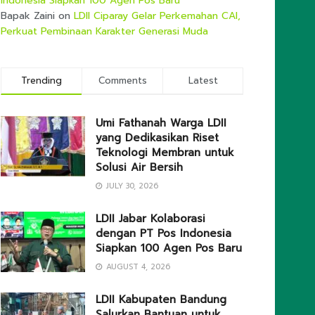
Indonesia Siapkan 100 Agen Pos Baru
Bapak Zaini
on
LDII Ciparay Gelar Perkemahan CAI,
Perkuat Pembinaan Karakter Generasi Muda
Trending
Comments
Latest
Umi Fathanah Warga LDII
yang Dedikasikan Riset
Teknologi Membran untuk
Solusi Air Bersih
JULY 30, 2026
LDII Jabar Kolaborasi
dengan PT Pos Indonesia
Siapkan 100 Agen Pos Baru
AUGUST 4, 2026
LDII Kabupaten Bandung
Salurkan Bantuan untuk