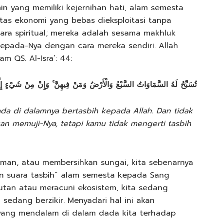
n yang memiliki kejernihan hati, alam semesta
as ekonomi yang bebas dieksploitasi tanpa
ara spiritual; mereka adalah sesama makhluk
kepada-Nya dengan cara mereka sendiri. Allah
m QS. Al-Isra’: 44:
تُسَبِّحُ لَهُ السَّمَاوَاتُ السَّبْعُ وَالْأَرْضُ وَمَنْ فِيهِنَّ ۚ وَإِنْ مِنْ شَيْءٍ إِلَّا
da di dalamnya bertasbih kepada Allah. Dan tidak
n memuji-Nya, tetapi kamu tidak mengerti tasbih
man, atau membersihkan sungai, kita sebenarnya
 suara tasbih” alam semesta kepada Sang
hutan atau meracuni ekosistem, kita sedang
dang berzikir. Menyadari hal ini akan
 yang mendalam di dalam dada kita terhadap