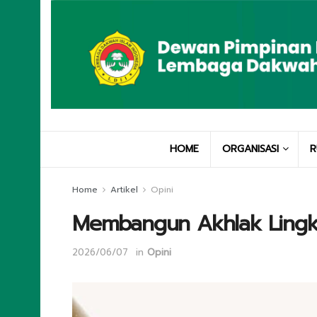
HOME
ORGANISASI
R
Home
Artikel
Opini
Membangun Akhlak Ling
2026/06/07
in
Opini