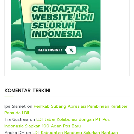
KOMENTAR TERKINI
Ipa Slamet
on
Pemkab Subang Apresiasi Pembinaan Karakter
Pemuda LDII
Tia Gustiara
on
LDII Jabar Kolaborasi dengan PT Pos
Indonesia Siapkan 100 Agen Pos Baru
Angka DH
on
LDII Kabupaten Bandung Salurkan Bantuan