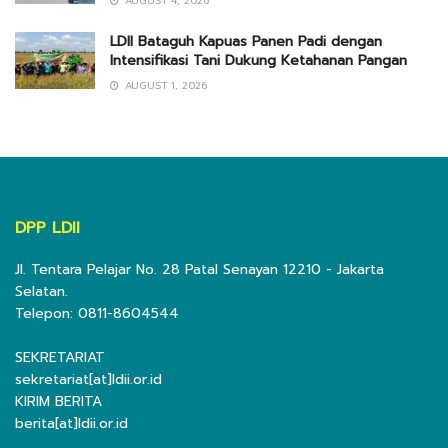
AUGUST 4, 2026
LDII Bataguh Kapuas Panen Padi dengan
Intensifikasi Tani Dukung Ketahanan Pangan
AUGUST 1, 2026
DPP LDII
Jl. Tentara Pelajar No. 28 Patal Senayan 12210 - Jakarta
Selatan.
Telepon: 0811-8604544
SEKRETARIAT
sekretariat[at]ldii.or.id
KIRIM BERITA
berita[at]ldii.or.id