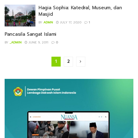
Hagia Sophia: Katedral, Museum, dan
Masjid
BY
ADMN
JULY 17, 2020
1
Pancasila Sangat Islami
BY
_ADMIN
JUNE 9, 2011
0
1
2