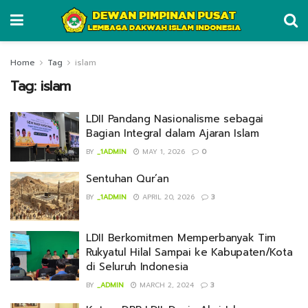
Home
Tag
islam
Tag:
islam
LDII Pandang Nasionalisme sebagai
Bagian Integral dalam Ajaran Islam
BY
_1ADMIN
MAY 1, 2026
0
Sentuhan Qur’an
BY
_1ADMIN
APRIL 20, 2026
3
LDII Berkomitmen Memperbanyak Tim
Rukyatul Hilal Sampai ke Kabupaten/Kota
di Seluruh Indonesia
BY
_ADMIN
MARCH 2, 2024
3