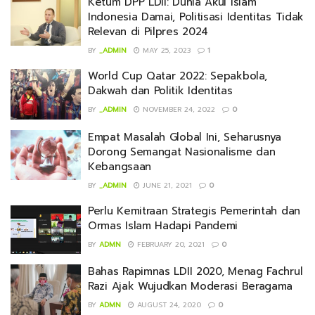
Ketum DPP LDII: Dunia Akui Islam
Indonesia Damai, Politisasi Identitas Tidak
Relevan di Pilpres 2024
BY
_ADMIN
MAY 25, 2023
1
World Cup Qatar 2022: Sepakbola,
Dakwah dan Politik Identitas
BY
_ADMIN
NOVEMBER 24, 2022
0
Empat Masalah Global Ini, Seharusnya
Dorong Semangat Nasionalisme dan
Kebangsaan
BY
_ADMIN
JUNE 21, 2021
0
Perlu Kemitraan Strategis Pemerintah dan
Ormas Islam Hadapi Pandemi
BY
ADMN
FEBRUARY 20, 2021
0
Bahas Rapimnas LDII 2020, Menag Fachrul
Razi Ajak Wujudkan Moderasi Beragama
BY
ADMN
AUGUST 24, 2020
0