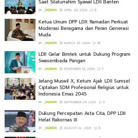
Saat Silaturrahim Syawal LDII Banten
BY
_1ADMIN
APRIL 20, 2026
3
Ketua Umum DPP LDII: Ramadan Perkuat
Moderasi Beragama dan Peran Generasi
Muda
BY
_1ADMIN
MARCH 26, 2026
13
LDII Gelar Bimtek untuk Dukung Program
Swasembada Pangan
BY
_1ADMIN
NOVEMBER 16, 2025
1
Jelang Muswil X, Ketum Ajak LDII Sumsel
Ciptakan SDM Profesional Religius untuk
Indonesia Emas 2045
BY
_1ADMIN
SEPTEMBER 29, 2025
1
Dukung Percepatan Asta Cita, DPP LDII
Helat Rakornas III
BY
_1ADMIN
AUGUST 22, 2025
3