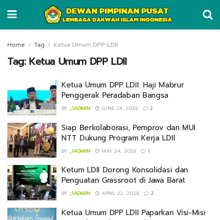
Home
Tag
Ketua Umum DPP LDII
Tag:
Ketua Umum DPP LDII
Ketua Umum DPP LDII: Haji Mabrur
Penggerak Peradaban Bangsa
BY
_1ADMIN
JUNE 24, 2026
2
Siap Berkolaborasi, Pemprov dan MUI
NTT Dukung Program Kerja LDII
BY
_1ADMIN
MAY 24, 2026
1
Ketum LDII Dorong Konsolidasi dan
Penguatan Grassroot di Jawa Barat
BY
_1ADMIN
APRIL 22, 2026
2
Ketua Umum DPP LDII Paparkan Visi-Misi