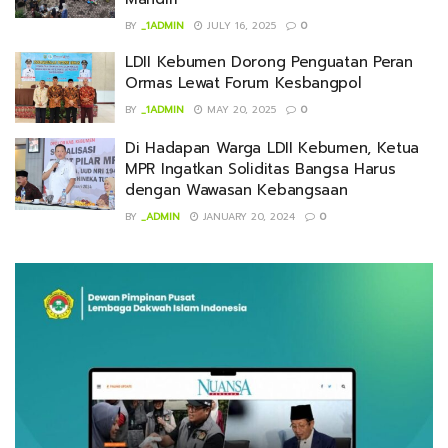
BY
_1ADMIN
JULY 16, 2025
0
LDII Kebumen Dorong Penguatan Peran
Ormas Lewat Forum Kesbangpol
BY
_1ADMIN
MAY 20, 2025
0
Di Hadapan Warga LDII Kebumen, Ketua
MPR Ingatkan Soliditas Bangsa Harus
dengan Wawasan Kebangsaan
BY
_ADMIN
JANUARY 20, 2024
0