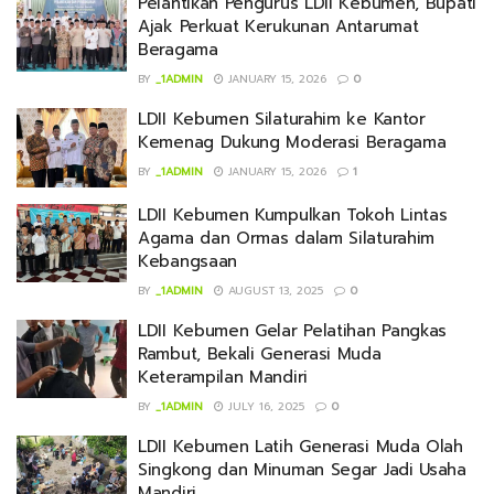
Pelantikan Pengurus LDII Kebumen, Bupati
Ajak Perkuat Kerukunan Antarumat
Beragama
BY
_1ADMIN
JANUARY 15, 2026
0
LDII Kebumen Silaturahim ke Kantor
Kemenag Dukung Moderasi Beragama
BY
_1ADMIN
JANUARY 15, 2026
1
LDII Kebumen Kumpulkan Tokoh Lintas
Agama dan Ormas dalam Silaturahim
Kebangsaan
BY
_1ADMIN
AUGUST 13, 2025
0
LDII Kebumen Gelar Pelatihan Pangkas
Rambut, Bekali Generasi Muda
Keterampilan Mandiri
BY
_1ADMIN
JULY 16, 2025
0
LDII Kebumen Latih Generasi Muda Olah
Singkong dan Minuman Segar Jadi Usaha
Mandiri