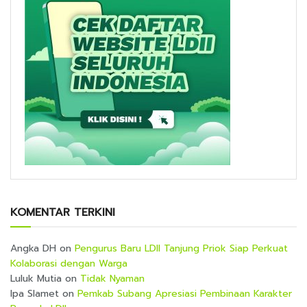
KOMENTAR TERKINI
Angka DH
on
Pengurus Baru LDII Tanjung Priok Siap Perkuat
Kolaborasi dengan Warga
Luluk Mutia
on
Tidak Nyaman
Ipa Slamet
on
Pemkab Subang Apresiasi Pembinaan Karakter